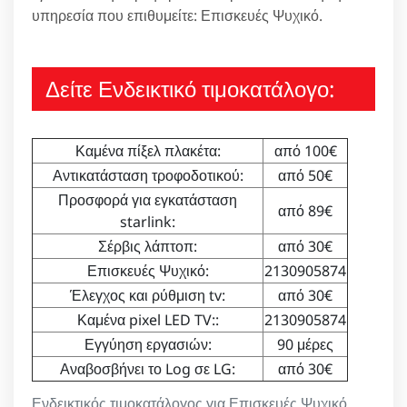
υπηρεσία που επιθυμείτε: Επισκευές Ψυχικό.
Δείτε Ενδεικτικό τιμοκατάλογο:
Καμένα πίξελ πλακέτα:
από 100€
Αντικατάσταση τροφοδοτικού:
από 50€
Προσφορά για εγκατάσταση
από 89€
starlink:
Σέρβις λάπτοπ:
από 30€
Επισκευές Ψυχικό:
2130905874
Έλεγχος και ρύθμιση tv:
από 30€
Καμένα pixel LED TV::
2130905874
Εγγύηση εργασιών:
90 μέρες
Αναβοσβήνει το Log σε LG:
από 30€
Ενδεικτικός τιμοκατάλογος για Επισκευές Ψυχικό