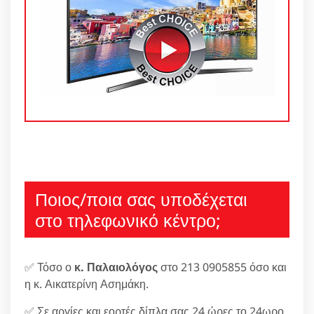
Ποιος/ποια σας υποδέχεται
στο τηλεφωνικό κέντρο;
✅ Τόσο ο
κ. Παλαιολόγος
στο 213 0905855 όσο και
η κ. Αικατερίνη Ασημάκη.
✅ Σε αργίες και εορτές δίπλα σας 24 ώρες το 24ωρο