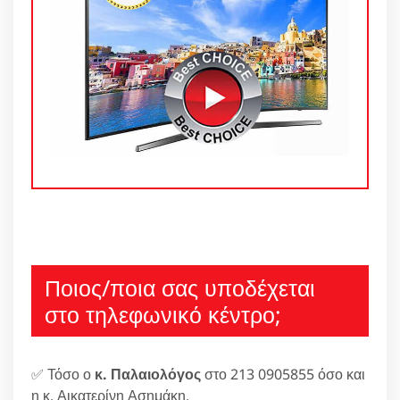
Ποιος/ποια σας υποδέχεται
στο τηλεφωνικό κέντρο;
✅ Τόσο ο
κ. Παλαιολόγος
στο 213 0905855 όσο και
η κ. Αικατερίνη Ασημάκη.