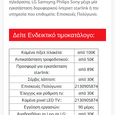
τηλεόρασης LG Samsyng Philips Sony μέχρι μία
εγκατάσταση δορυφορικού ίντερνετ starlink ή την
υπηρεσία που επιθυμείτε: Επισκευές Πολύγωνο.
Δείτε Ενδεικτικό τιμοκατάλογο:
Καμένα πίξελ πλακέτα:
από 100€
Αντικατάσταση τροφοδοτικού:
από 50€
Προσφορά για εγκατάσταση
από 89€
starlink:
Σέρβις λάπτοπ:
από 30€
Επισκευές Πολύγωνο:
2130905874
Έλεγχος και ρύθμιση tv:
από 30€
Καμένα pixel LED TV::
2130905874
Εγγύηση εργασιών:
90 μέρες
Αναβοσβήνει το Log σε LG:
από 30€