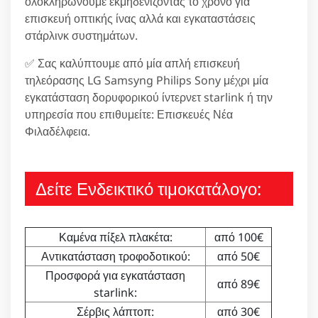
ολοκληρώνουμε εκμηδενίζοντας το χρόνο για
επισκευή οπτικής ίνας αλλά και εγκαταστάσεις
στάρλινκ συστημάτων.
✅ Σας καλύπτουμε από μία απλή επισκευή
τηλεόρασης LG Samsyng Philips Sony μέχρι μία
εγκατάσταση δορυφορικού ίντερνετ starlink ή την
υπηρεσία που επιθυμείτε: Επισκευές Νέα
Φιλαδέλφεια.
Δείτε Ενδεικτικό τιμοκατάλογο:
Καμένα πίξελ πλακέτα:
από 100€
Αντικατάσταση τροφοδοτικού:
από 50€
Προσφορά για εγκατάσταση
από 89€
starlink:
Σέρβις λάπτοπ:
από 30€