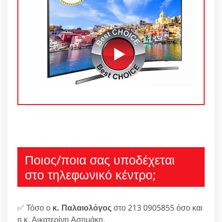
Ποιος/ποια σας υποδέχεται
στο τηλεφωνικό κέντρο;
✅ Τόσο ο
κ. Παλαιολόγος
στο 213 0905855 όσο και
η κ. Αικατερίνη Ασημάκη.