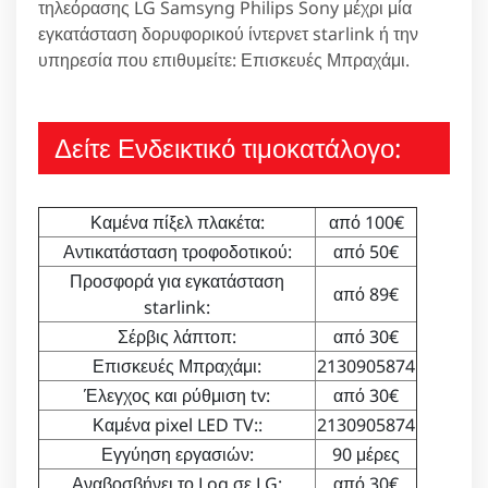
τηλεόρασης LG Samsyng Philips Sony μέχρι μία
εγκατάσταση δορυφορικού ίντερνετ starlink ή την
υπηρεσία που επιθυμείτε: Επισκευές Μπραχάμι.
Δείτε Ενδεικτικό τιμοκατάλογο:
Καμένα πίξελ πλακέτα:
από 100€
Αντικατάσταση τροφοδοτικού:
από 50€
Προσφορά για εγκατάσταση
από 89€
starlink:
Σέρβις λάπτοπ:
από 30€
Επισκευές Μπραχάμι:
2130905874
Έλεγχος και ρύθμιση tv:
από 30€
Καμένα pixel LED TV::
2130905874
Εγγύηση εργασιών:
90 μέρες
Αναβοσβήνει το Log σε LG:
από 30€