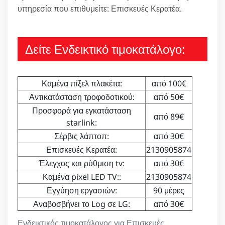
υπηρεσία που επιθυμείτε: Επισκευές Κερατέα.
Δείτε Ενδεικτικό τιμοκατάλογο:
Καμένα πίξελ πλακέτα:
από 100€
Αντικατάσταση τροφοδοτικού:
από 50€
Προσφορά για εγκατάσταση
από 89€
starlink:
Σέρβις λάπτοπ:
από 30€
Επισκευές Κερατέα:
2130905874
Έλεγχος και ρύθμιση tv:
από 30€
Καμένα pixel LED TV::
2130905874
Εγγύηση εργασιών:
90 μέρες
Αναβοσβήνει το Log σε LG:
από 30€
Ενδεικτικός τιμοκατάλογος για Επισκευές