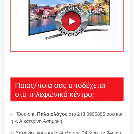
Ποιος/ποια σας υποδέχεται
στο τηλεφωνικό κέντρο;
✅ Τόσο ο
κ. Παλαιολόγος
στο 213 0905855 όσο και
η κ. Αικατερίνη Ασημάκη.
✅ Σε αργίες και εορτές δίπλα σας 24 ώρες το 24ωρο