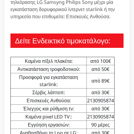
τηλεόρασης LG Samsyng Philips Sony μέχρι μία
εγκατάσταση δορυφορικού ίντερνετ starlink ή την
υπηρεσία που επιθυμείτε: Επισκευές Ανθούσα.
Δείτε Ενδεικτικό τιμοκατάλογο:
Καμένα πίξελ πλακέτα:
από 100€
Αντικατάσταση τροφοδοτικού:
από 50€
Προσφορά για εγκατάσταση
από 89€
starlink:
Σέρβις λάπτοπ:
από 30€
Επισκευές Ανθούσα:
2130905874
Έλεγχος και ρύθμιση tv:
από 30€
Καμένα pixel LED TV::
2130905874
Εγγύηση εργασιών:
90 μέρες
Αναβοσβήνει το Log σε LG:
από 30€