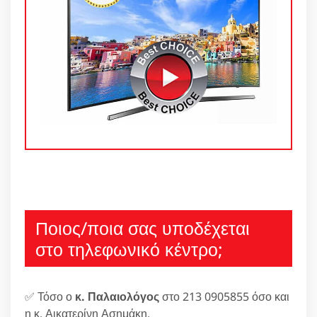
Ποιος/ποια σας υποδέχεται
στο τηλεφωνικό κέντρο;
✅ Τόσο ο
κ. Παλαιολόγος
στο 213 0905855 όσο και
η κ. Αικατερίνη Ασημάκη.