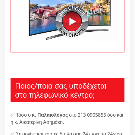
Ποιος/ποια σας υποδέχεται
στο τηλεφωνικό κέντρο;
✅ Τόσο ο
κ. Παλαιολόγος
στο 213 0905855 όσο και
η κ. Αικατερίνη Ασημάκη.
✅ Σε αργίες και εορτές δίπλα σας 24 ώρες το 24ωρο