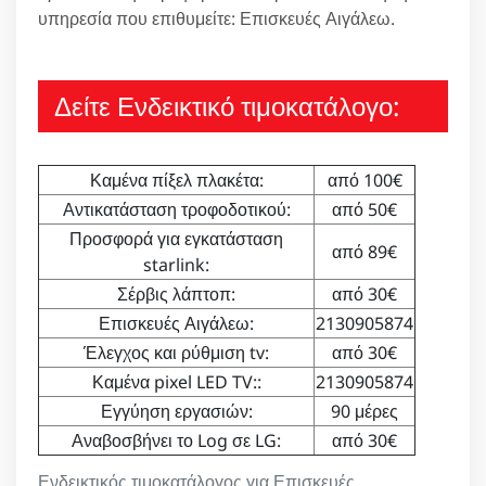
υπηρεσία που επιθυμείτε: Επισκευές Αιγάλεω.
Δείτε Ενδεικτικό τιμοκατάλογο:
Καμένα πίξελ πλακέτα:
από 100€
Αντικατάσταση τροφοδοτικού:
από 50€
Προσφορά για εγκατάσταση
από 89€
starlink:
Σέρβις λάπτοπ:
από 30€
Επισκευές Αιγάλεω:
2130905874
Έλεγχος και ρύθμιση tv:
από 30€
Καμένα pixel LED TV::
2130905874
Εγγύηση εργασιών:
90 μέρες
Αναβοσβήνει το Log σε LG:
από 30€
Ενδεικτικός τιμοκατάλογος για Επισκευές