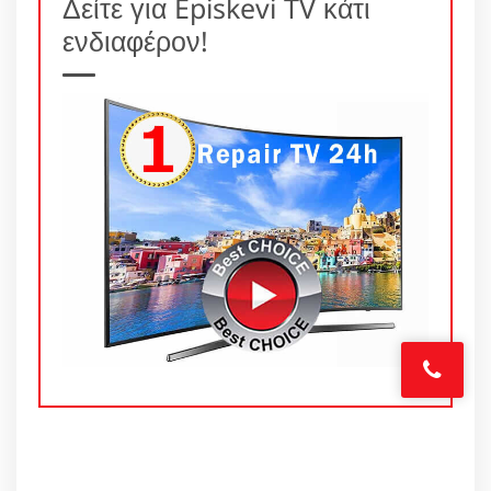
Δείτε για Episkevi TV κάτι
ενδιαφέρον!