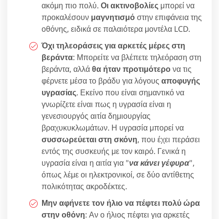
ακόμη πιο πολύ.
Οι ακτινοβολίες
μπορεί να
προκαλέσουν
μαγνητισμό
στην επιφάνεια της
οθόνης, ειδικά σε παλαιότερα μοντέλα LCD.
Όχι τηλεοράσεις για αρκετές μέρες στη
βεράντα
: Μπορείτε να βλέπετε τηλεόραση στη
βεράντα, αλλά
θα ήταν προτιμότερο
να τις
φέρνετε μέσα το βράδυ για λόγους
αποφυγής
υγρασίας
. Εκείνο που είναι σημαντικό να
γνωρίζετε είναι πως η υγρασία είναι η
γενεσιουργός αιτία δημιουργίας
βραχυκυκλωμάτων. Η υγρασία μπορεί να
συσσωρεύεται στη σκόνη
, που έχει περάσει
εντός της συσκευής με τον καιρό. Γενικά η
υγρασία είναι η αιτία για "
να κάνει γέφυρα
",
όπως λέμε οι ηλεκτρονικοί, σε δύο αντίθετης
πολικότητας ακροδέκτες.
Μην αφήνετε τον ήλιο να πέφτει πολύ ώρα
στην οθόνη
: Αν ο ήλιος πέφτει για αρκετές