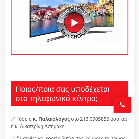
Ποιος/ποια σας υποδέχεται
στο τηλεφωνικό κέντρο;
✅ Τόσο ο
κ. Παλαιολόγος
στο 213 0905855 όσο και
η κ. Αικατερίνη Ασημάκη.
✅ Σε αργίες και εορτές δίπλα σας 24 ώρες το 24ωρο