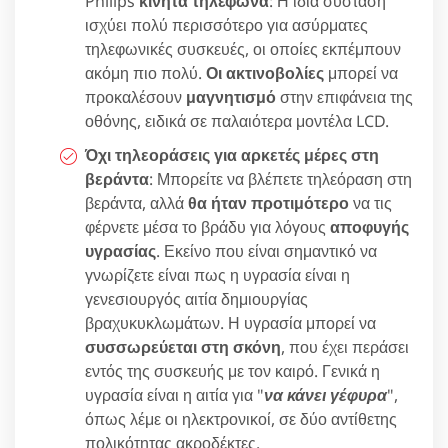
Philips
κινητά τηλέφωνα
: Η ίδια σύσταση
ισχύει πολύ περισσότερο για ασύρματες
τηλεφωνικές συσκευές, οι οποίες εκπέμπουν
ακόμη πιο πολύ.
Οι ακτινοβολίες
μπορεί να
προκαλέσουν
μαγνητισμό
στην επιφάνεια της
οθόνης, ειδικά σε παλαιότερα μοντέλα LCD.
Όχι τηλεοράσεις για αρκετές μέρες στη
βεράντα
: Μπορείτε να βλέπετε τηλεόραση στη
βεράντα, αλλά
θα ήταν προτιμότερο
να τις
φέρνετε μέσα το βράδυ για λόγους
αποφυγής
υγρασίας
. Εκείνο που είναι σημαντικό να
γνωρίζετε είναι πως η υγρασία είναι η
γενεσιουργός αιτία δημιουργίας
βραχυκυκλωμάτων. Η υγρασία μπορεί να
συσσωρεύεται στη σκόνη
, που έχει περάσει
εντός της συσκευής με τον καιρό. Γενικά η
υγρασία είναι η αιτία για "
να κάνει γέφυρα
",
όπως λέμε οι ηλεκτρονικοί, σε δύο αντίθετης
πολικότητας ακροδέκτες.