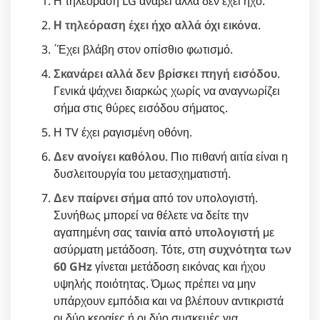
Η τηλεόραση LG ανάβει αλλά δεν έχει ήχο.
Η τηλεόραση έχει ήχο αλλά όχι εικόνα
.
΄Έχει βλάβη στον οπίσθιο φωτισμό.
Σκανάρει αλλά δεν βρίσκει πηγή εισόδου
.
Γενικά ψάχνει διαρκώς χωρίς να αναγνωρίζει
σήμα στις θύρες εισόδου σήματος.
Η TV έχει ραγισμένη οθόνη.
Δεν ανοίγει καθόλου
. Πιο πιθανή αιτία είναι η
δυσλειτουργία του μετασχηματιστή.
Δεν παίρνει σήμα
από τον υπολογιστή.
Συνήθως μπορεί να θέλετε να δείτε την
αγαπημένη σας
ταινία από υπολογιστή
με
ασύρματη μετάδοση. Τότε, στη
συχνότητα των
60 GHz
γίνεται μετάδοση εικόνας και ήχου
υψηλής ποιότητας. Όμως πρέπει να μην
υπάρχουν εμπόδια και να βλέπουν αντικριστά
οι δύο κεραίες ή οι δύο συσκευές για