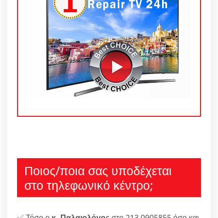
Ποιος/ποια σας υποδέχεται
στο τηλεφωνικό κέντρο;
✅ Τόσο ο
κ. Παλαιολόγος
στο 213 0905855 όσο και