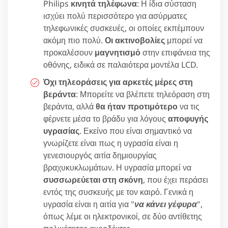
Philips
κινητά τηλέφωνα
: Η ίδια σύσταση
ισχύει πολύ περισσότερο για ασύρματες
τηλεφωνικές συσκευές, οι οποίες εκπέμπουν
ακόμη πιο πολύ.
Οι ακτινοβολίες
μπορεί να
προκαλέσουν
μαγνητισμό
στην επιφάνεια της
οθόνης, ειδικά σε παλαιότερα μοντέλα LCD.
Όχι τηλεοράσεις για αρκετές μέρες στη
βεράντα
: Μπορείτε να βλέπετε τηλεόραση στη
βεράντα, αλλά
θα ήταν προτιμότερο
να τις
φέρνετε μέσα το βράδυ για λόγους
αποφυγής
υγρασίας
. Εκείνο που είναι σημαντικό να
γνωρίζετε είναι πως η υγρασία είναι η
γενεσιουργός αιτία δημιουργίας
βραχυκυκλωμάτων. Η υγρασία μπορεί να
συσσωρεύεται στη σκόνη
, που έχει περάσει
εντός της συσκευής με τον καιρό. Γενικά η
υγρασία είναι η αιτία για "
να κάνει γέφυρα
",
όπως λέμε οι ηλεκτρονικοί, σε δύο αντίθετης