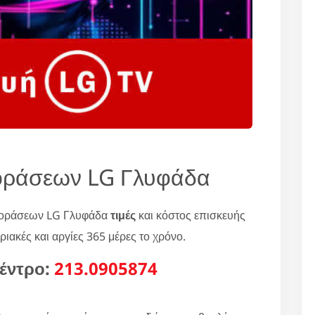
εοράσεων LG Γλυφάδα
λεοράσεων LG Γλυφάδα
τιμές
και κόστος επισκευής
ιακές και αργίες 365 μέρες το χρόνο.
έντρο:
213.0905874