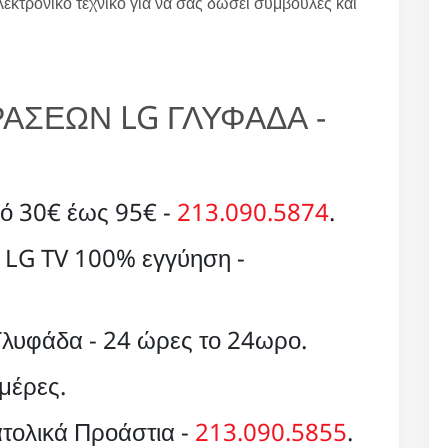
λεκτρονικό τεχνικό για να σας δώσει συμβουλές και
ΑΣΕΩΝ LG ΓΛΥΦΑΔΑ -
ό 30€ έως 95€ -
213.090.5874
.
 LG TV 100% εγγύηση -
Γλυφάδα - 24 ώρες το 24ωρο.
μέρες.
τολικά Προάστια -
213.090.5855
.