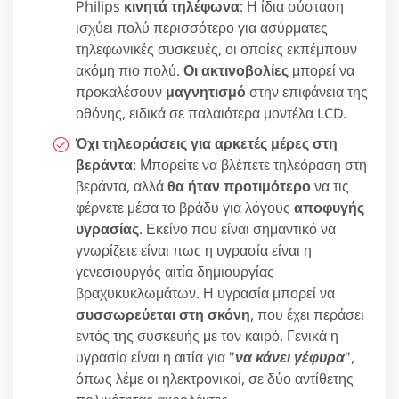
Philips
κινητά τηλέφωνα
: Η ίδια σύσταση
ισχύει πολύ περισσότερο για ασύρματες
τηλεφωνικές συσκευές, οι οποίες εκπέμπουν
ακόμη πιο πολύ.
Οι ακτινοβολίες
μπορεί να
προκαλέσουν
μαγνητισμό
στην επιφάνεια της
οθόνης, ειδικά σε παλαιότερα μοντέλα LCD.
Όχι τηλεοράσεις για αρκετές μέρες στη
βεράντα
: Μπορείτε να βλέπετε τηλεόραση στη
βεράντα, αλλά
θα ήταν προτιμότερο
να τις
φέρνετε μέσα το βράδυ για λόγους
αποφυγής
υγρασίας
. Εκείνο που είναι σημαντικό να
γνωρίζετε είναι πως η υγρασία είναι η
γενεσιουργός αιτία δημιουργίας
βραχυκυκλωμάτων. Η υγρασία μπορεί να
συσσωρεύεται στη σκόνη
, που έχει περάσει
εντός της συσκευής με τον καιρό. Γενικά η
υγρασία είναι η αιτία για "
να κάνει γέφυρα
",
όπως λέμε οι ηλεκτρονικοί, σε δύο αντίθετης