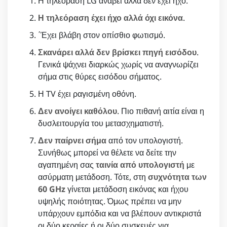
Η τηλεόραση LG ανάβει αλλά δεν έχει ήχο.
Η τηλεόραση έχει ήχο αλλά όχι εικόνα
.
΄Έχει βλάβη στον οπίσθιο φωτισμό.
Σκανάρει αλλά δεν βρίσκει πηγή εισόδου
.
Γενικά ψάχνει διαρκώς χωρίς να αναγνωρίζει
σήμα στις θύρες εισόδου σήματος.
Η TV έχει ραγισμένη οθόνη.
Δεν ανοίγει καθόλου
. Πιο πιθανή αιτία είναι η
δυσλειτουργία του μετασχηματιστή.
Δεν παίρνει σήμα
από τον υπολογιστή.
Συνήθως μπορεί να θέλετε να δείτε την
αγαπημένη σας
ταινία από υπολογιστή
με
ασύρματη μετάδοση. Τότε, στη
συχνότητα των
60 GHz
γίνεται μετάδοση εικόνας και ήχου
υψηλής ποιότητας. Όμως πρέπει να μην
υπάρχουν εμπόδια και να βλέπουν αντικριστά
οι δύο κεραίες ή οι δύο συσκευές για