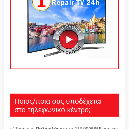
Ποιος/ποια σας υποδέχεται
στο τηλεφωνικό κέντρο;
✅ Τόσο ο
κ. Παλαιολόγος
στο 213 0905855 όσο και