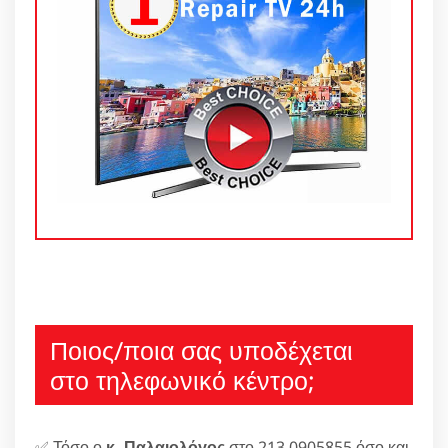
Ποιος/ποια σας υποδέχεται
στο τηλεφωνικό κέντρο;
✅ Τόσο ο
κ. Παλαιολόγος
στο 213 0905855 όσο και