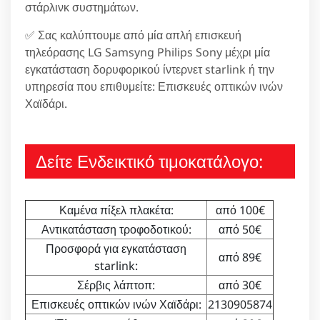
στάρλινκ συστημάτων.
✅ Σας καλύπτουμε από μία απλή επισκευή
τηλεόρασης LG Samsyng Philips Sony μέχρι μία
εγκατάσταση δορυφορικού ίντερνετ starlink ή την
υπηρεσία που επιθυμείτε: Επισκευές οπτικών ινών
Χαϊδάρι.
Δείτε Ενδεικτικό τιμοκατάλογο:
Καμένα πίξελ πλακέτα:
από 100€
Αντικατάσταση τροφοδοτικού:
από 50€
Προσφορά για εγκατάσταση
από 89€
starlink:
Σέρβις λάπτοπ:
από 30€
Επισκευές οπτικών ινών Χαϊδάρι:
2130905874