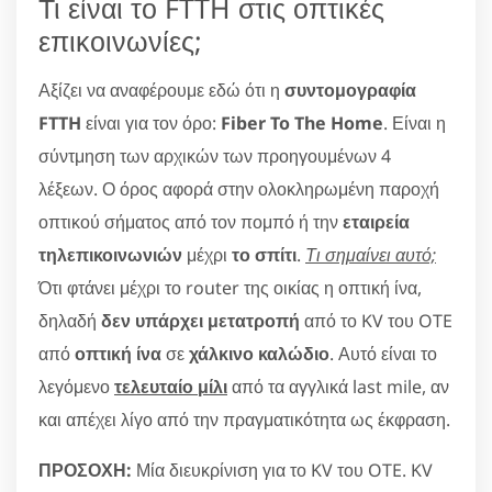
Τι είναι το FTTH στις οπτικές
επικοινωνίες;
Αξίζει να αναφέρουμε εδώ ότι η
συντομογραφία
FTTH
είναι για τον όρο:
Fiber To The Home
. Είναι η
σύντμηση των αρχικών των προηγουμένων 4
λέξεων. Ο όρος αφορά στην ολοκληρωμένη παροχή
οπτικού σήματος από τον πομπό ή την
εταιρεία
τηλεπικοινωνιών
μέχρι
το σπίτι
.
Τι σημαίνει αυτό;
Ότι φτάνει μέχρι το router της οικίας η οπτική ίνα,
δηλαδή
δεν υπάρχει μετατροπή
από το KV του OTE
από
οπτική ίνα
σε
χάλκινο καλώδιο
. Αυτό είναι το
λεγόμενο
τελευταίο μίλι
από τα αγγλικά last mile, αν
και απέχει λίγο από την πραγματικότητα ως έκφραση.
ΠΡΟΣΟΧΗ:
Μία διευκρίνιση για το KV του OTE. KV