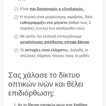
Είναι
πιο δαπανηρός ο εξοπλισμός.
Η τεχνική είναι μεγαλύτερης ακριβείας, διότι
ευθυγραμμίζει στο μέγιστο
βαθμό τους 2
πυρήνες (cores) των εκατέρωθεν ινών.
Με αυτήν την επιλογή επιτυγχάνουμε
μεγαλύτερης απόδοσης οπτικά δίκτυα
.
Οι
αστοχίες είναι ελάχιστες
. Δηλαδή, οι
απώλειες σήματος τείνουν προς το μηδέν.
Σας χάλασε το δίκτυο
οπτικών ινών και θέλει
επιδιόρθωση;
Αν το
δίκτυο οπτικών ινών στο Χαϊδάρι