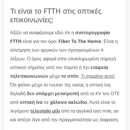
Τι είναι το FTTH στις οπτικές
επικοινωνίες;
Αξίζει να αναφέρουμε εδώ ότι η
συντομογραφία
FTTH
είναι για τον όρο:
Fiber To The Home
. Είναι η
σύντμηση των αρχικών των προηγουμένων 4
λέξεων. Ο όρος αφορά στην ολοκληρωμένη παροχή
οπτικού σήματος από τον πομπό ή την
εταιρεία
τηλεπικοινωνιών
μέχρι
το σπίτι
.
Τι σημαίνει αυτό;
Ότι φτάνει μέχρι το router της οικίας η οπτική ίνα,
δηλαδή
δεν υπάρχει μετατροπή
από το KV του OTE
από
οπτική ίνα
σε
χάλκινο καλώδιο
. Αυτό είναι το
λεγόμενο
τελευταίο μίλι
από τα αγγλικά last mile, αν
και απέχει λίγο από την πραγματικότητα ως έκφραση.