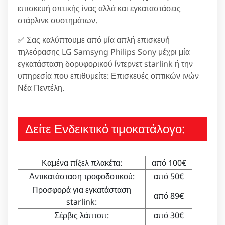
επισκευή οπτικής ίνας αλλά και εγκαταστάσεις
στάρλινκ συστημάτων.
✅ Σας καλύπτουμε από μία απλή επισκευή
τηλεόρασης LG Samsyng Philips Sony μέχρι μία
εγκατάσταση δορυφορικού ίντερνετ starlink ή την
υπηρεσία που επιθυμείτε: Επισκευές οπτικών ινών
Νέα Πεντέλη.
Δείτε Ενδεικτικό τιμοκατάλογο:
Καμένα πίξελ πλακέτα:
από 100€
Αντικατάσταση τροφοδοτικού:
από 50€
Προσφορά για εγκατάσταση
από 89€
starlink:
Σέρβις λάπτοπ:
από 30€