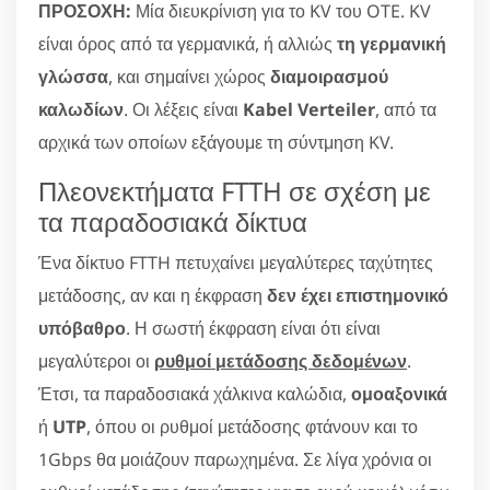
ΠΡΟΣΟΧΗ:
Μία διευκρίνιση για το KV του OTE. KV
είναι όρος από τα γερμανικά, ή αλλιώς
τη γερμανική
γλώσσα
, και σημαίνει χώρος
διαμοιρασμού
καλωδίων
. Οι λέξεις είναι
Kabel Verteiler
, από τα
αρχικά των οποίων εξάγουμε τη σύντμηση KV.
Πλεονεκτήματα FTTH σε σχέση με
τα παραδοσιακά δίκτυα
Ένα δίκτυο FTTH πετυχαίνει μεγαλύτερες ταχύτητες
μετάδοσης, αν και η έκφραση
δεν έχει επιστημονικό
υπόβαθρο
. Η σωστή έκφραση είναι ότι είναι
μεγαλύτεροι οι
ρυθμοί μετάδοσης δεδομένων
.
Έτσι, τα παραδοσιακά χάλκινα καλώδια,
ομοαξονικά
ή
UTP
, όπου οι ρυθμοί μετάδοσης φτάνουν και το
1Gbps θα μοιάζουν παρωχημένα. Σε λίγα χρόνια οι