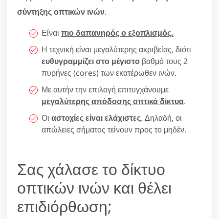
σύντηξης οπτικών ινών
.
Είναι
πιο δαπανηρός ο εξοπλισμός.
Η τεχνική είναι μεγαλύτερης ακριβείας, διότι
ευθυγραμμίζει στο μέγιστο
βαθμό τους 2
πυρήνες (cores) των εκατέρωθεν ινών.
Με αυτήν την επιλογή επιτυγχάνουμε
μεγαλύτερης απόδοσης οπτικά δίκτυα
.
Οι
αστοχίες είναι ελάχιστες
. Δηλαδή, οι
απώλειες σήματος τείνουν προς το μηδέν.
Σας χάλασε το δίκτυο
οπτικών ινών και θέλει
επιδιόρθωση;