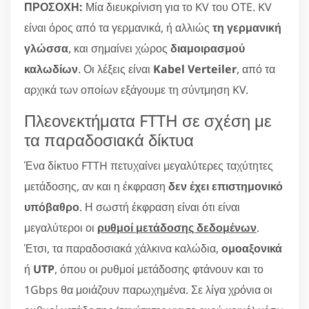
ΠΡΟΣΟΧΗ:
Μία διευκρίνιση για το KV του OTE. KV
είναι όρος από τα γερμανικά, ή αλλιώς
τη γερμανική
γλώσσα
, και σημαίνει χώρος
διαμοιρασμού
καλωδίων
. Οι λέξεις είναι
Kabel Verteiler
, από τα
αρχικά των οποίων εξάγουμε τη σύντμηση KV.
Πλεονεκτήματα FTTH σε σχέση με
τα παραδοσιακά δίκτυα
Ένα δίκτυο FTTH πετυχαίνει μεγαλύτερες ταχύτητες
μετάδοσης, αν και η έκφραση
δεν έχει επιστημονικό
υπόβαθρο
. Η σωστή έκφραση είναι ότι είναι
μεγαλύτεροι οι
ρυθμοί μετάδοσης δεδομένων
.
Έτσι, τα παραδοσιακά χάλκινα καλώδια,
ομοαξονικά
ή
UTP
, όπου οι ρυθμοί μετάδοσης φτάνουν και το
1Gbps θα μοιάζουν παρωχημένα. Σε λίγα χρόνια οι