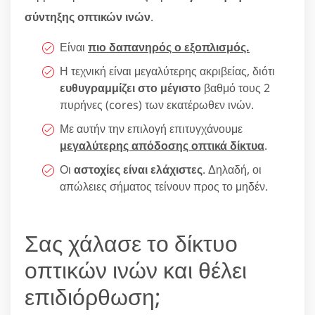
σύντηξης οπτικών ινών
.
Είναι
πιο δαπανηρός ο εξοπλισμός.
Η τεχνική είναι μεγαλύτερης ακριβείας, διότι
ευθυγραμμίζει στο μέγιστο
βαθμό τους 2
πυρήνες (cores) των εκατέρωθεν ινών.
Με αυτήν την επιλογή επιτυγχάνουμε
μεγαλύτερης απόδοσης οπτικά δίκτυα
.
Οι
αστοχίες είναι ελάχιστες
. Δηλαδή, οι
απώλειες σήματος τείνουν προς το μηδέν.
Σας χάλασε το δίκτυο
οπτικών ινών και θέλει
επιδιόρθωση;