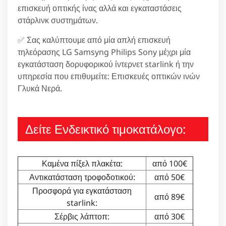
επισκευή οπτικής ίνας αλλά και εγκαταστάσεις
στάρλινκ συστημάτων.
✅ Σας καλύπτουμε από μία απλή επισκευή
τηλεόρασης LG Samsyng Philips Sony μέχρι μία
εγκατάσταση δορυφορικού ίντερνετ starlink ή την
υπηρεσία που επιθυμείτε: Επισκευές οπτικών ινών
Γλυκά Νερά.
Δείτε Ενδεικτικό τιμοκατάλογο:
Καμένα πίξελ πλακέτα:
από 100€
Αντικατάσταση τροφοδοτικού:
από 50€
Προσφορά για εγκατάσταση
από 89€
starlink:
Σέρβις λάπτοπ:
από 30€