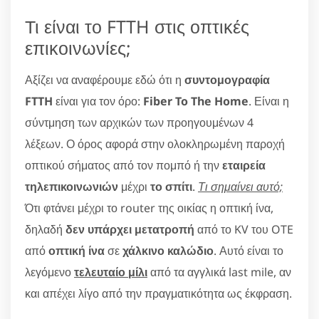
Τι είναι το FTTH στις οπτικές
επικοινωνίες;
Αξίζει να αναφέρουμε εδώ ότι η
συντομογραφία
FTTH
είναι για τον όρο:
Fiber To The Home
. Είναι η
σύντμηση των αρχικών των προηγουμένων 4
λέξεων. Ο όρος αφορά στην ολοκληρωμένη παροχή
οπτικού σήματος από τον πομπό ή την
εταιρεία
τηλεπικοινωνιών
μέχρι
το σπίτι
.
Τι σημαίνει αυτό;
Ότι φτάνει μέχρι το router της οικίας η οπτική ίνα,
δηλαδή
δεν υπάρχει μετατροπή
από το KV του OTE
από
οπτική ίνα
σε
χάλκινο καλώδιο
. Αυτό είναι το
λεγόμενο
τελευταίο μίλι
από τα αγγλικά last mile, αν
και απέχει λίγο από την πραγματικότητα ως έκφραση.