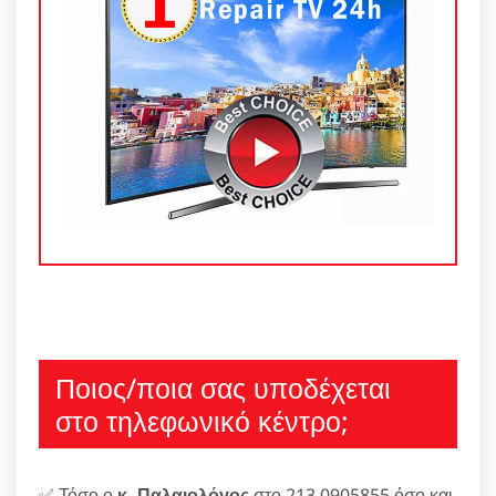
Ποιος/ποια σας υποδέχεται
στο τηλεφωνικό κέντρο;
✅ Τόσο ο
κ. Παλαιολόγος
στο 213 0905855 όσο και