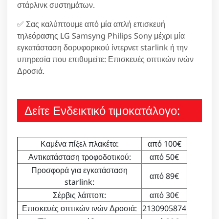
στάρλινκ συστημάτων.
✅ Σας καλύπτουμε από μία απλή επισκευή
τηλεόρασης LG Samsyng Philips Sony μέχρι μία
εγκατάσταση δορυφορικού ίντερνετ starlink ή την
υπηρεσία που επιθυμείτε: Επισκευές οπτικών ινών
Δροσιά.
Δείτε Ενδεικτικό τιμοκατάλογο:
Καμένα πίξελ πλακέτα:
από 100€
Αντικατάσταση τροφοδοτικού:
από 50€
Προσφορά για εγκατάσταση
από 89€
starlink:
Σέρβις λάπτοπ:
από 30€
Επισκευές οπτικών ινών Δροσιά:
2130905874