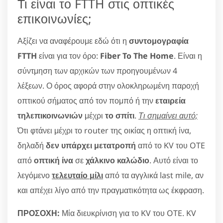
Τι είναι το FTTH στις οπτικές
επικοινωνίες;
Αξίζει να αναφέρουμε εδώ ότι η
συντομογραφία
FTTH
είναι για τον όρο:
Fiber To The Home
. Είναι η
σύντμηση των αρχικών των προηγουμένων 4
λέξεων. Ο όρος αφορά στην ολοκληρωμένη παροχή
οπτικού σήματος από τον πομπό ή την
εταιρεία
τηλεπικοινωνιών
μέχρι
το σπίτι
.
Τι σημαίνει αυτό;
Ότι φτάνει μέχρι το router της οικίας η οπτική ίνα,
δηλαδή
δεν υπάρχει μετατροπή
από το KV του OTE
από
οπτική ίνα
σε
χάλκινο καλώδιο
. Αυτό είναι το
λεγόμενο
τελευταίο μίλι
από τα αγγλικά last mile, αν
και απέχει λίγο από την πραγματικότητα ως έκφραση.
ΠΡΟΣΟΧΗ:
Μία διευκρίνιση για το KV του OTE. KV