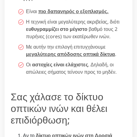
Είναι
πιο δαπανηρός ο εξοπλισμός.
Η τεχνική είναι μεγαλύτερης ακριβείας, διότι
ευθυγραμμίζει στο μέγιστο
βαθμό τους 2
πυρήνες (cores) των εκατέρωθεν ινών.
Με αυτήν την επιλογή επιτυγχάνουμε
μεγαλύτερης απόδοσης οπτικά δίκτυα
.
Οι
αστοχίες είναι ελάχιστες
. Δηλαδή, οι
απώλειες σήματος τείνουν προς το μηδέν.
Σας χάλασε το δίκτυο
οπτικών ινών και θέλει
επιδιόρθωση;
Αν το
δίκτυο οπτικών ινών στη Δροσιά