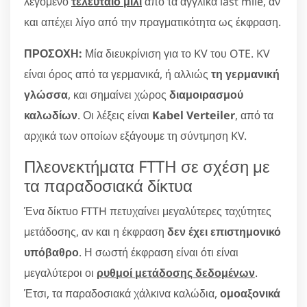
λεγόμενο
τελευταίο μίλι
από τα αγγλικά last mile, αν
και απέχει λίγο από την πραγματικότητα ως έκφραση.
ΠΡΟΣΟΧΗ:
Μία διευκρίνιση για το KV του OTE. KV
είναι όρος από τα γερμανικά, ή αλλιώς
τη γερμανική
γλώσσα
, και σημαίνει χώρος
διαμοιρασμού
καλωδίων
. Οι λέξεις είναι
Kabel Verteiler
, από τα
αρχικά των οποίων εξάγουμε τη σύντμηση KV.
Πλεονεκτήματα FTTH σε σχέση με
τα παραδοσιακά δίκτυα
Ένα δίκτυο FTTH πετυχαίνει μεγαλύτερες ταχύτητες
μετάδοσης, αν και η έκφραση
δεν έχει επιστημονικό
υπόβαθρο
. Η σωστή έκφραση είναι ότι είναι
μεγαλύτεροι οι
ρυθμοί μετάδοσης δεδομένων
.
Έτσι, τα παραδοσιακά χάλκινα καλώδια,
ομοαξονικά