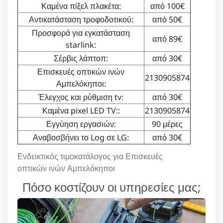
Καμένα πίξελ πλακέτα:
από 100€
Αντικατάσταση τροφοδοτικού:
από 50€
Προσφορά για εγκατάσταση
από 89€
starlink:
Σέρβις λάπτοπ:
από 30€
Επισκευές οπτικών ινών
2130905874
Αμπελόκηποι:
Έλεγχος και ρύθμιση tv:
από 30€
Καμένα pixel LED TV::
2130905874
Εγγύηση εργασιών:
90 μέρες
Αναβοσβήνει το Log σε LG:
από 30€
Ενδεικτικός τιμοκατάλογος για Επισκευές
οπτικών ινών Αμπελόκηποι
Πόσο κοστίζουν οι υπηρεσίες μας;