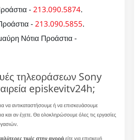
ροάστια -
213.090.5874
.
Προάστια -
213.090.5855
.
αύρη Νότια Προάστια -
κευές τηλεοράσεων Sony
αιρεία episkevitv24h;
για να αντικαταστήσουμε ή να επισκευάσουμε
 και αν έχετε. Θα ολοκληρώσουμε όλες τις εργασίες
ργασιών.
καλύτερες τιμές στην αγορά
είτε για επισκευή