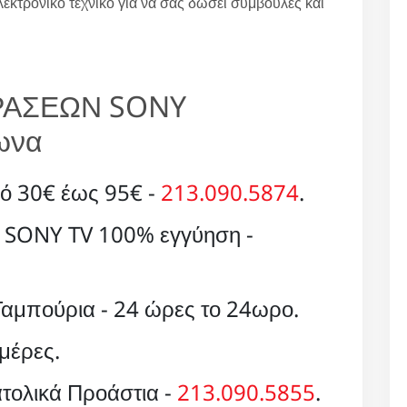
λεκτρονικό τεχνικό για να σας δώσει συμβουλές και
ΡΑΣΕΩΝ SONY
ωνα
ό 30€ έως 95€ -
213.090.5874
.
ε SONY TV 100% εγγύηση -
Ταμπούρια - 24 ώρες το 24ωρο.
μέρες.
τολικά Προάστια -
213.090.5855
.