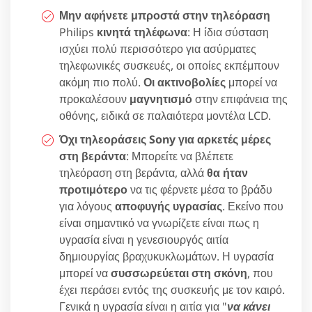
Μην αφήνετε μπροστά στην τηλεόραση
Philips
κινητά τηλέφωνα
: Η ίδια σύσταση
ισχύει πολύ περισσότερο για ασύρματες
τηλεφωνικές συσκευές, οι οποίες εκπέμπουν
ακόμη πιο πολύ.
Οι ακτινοβολίες
μπορεί να
προκαλέσουν
μαγνητισμό
στην επιφάνεια της
οθόνης, ειδικά σε παλαιότερα μοντέλα LCD.
Όχι τηλεοράσεις Sony για αρκετές μέρες
στη βεράντα
: Μπορείτε να βλέπετε
τηλεόραση στη βεράντα, αλλά
θα ήταν
προτιμότερο
να τις φέρνετε μέσα το βράδυ
για λόγους
αποφυγής υγρασίας
. Εκείνο που
είναι σημαντικό να γνωρίζετε είναι πως η
υγρασία είναι η γενεσιουργός αιτία
δημιουργίας βραχυκυκλωμάτων. Η υγρασία
μπορεί να
συσσωρεύεται στη σκόνη
, που
έχει περάσει εντός της συσκευής με τον καιρό.
Γενικά η υγρασία είναι η αιτία για "
να κάνει