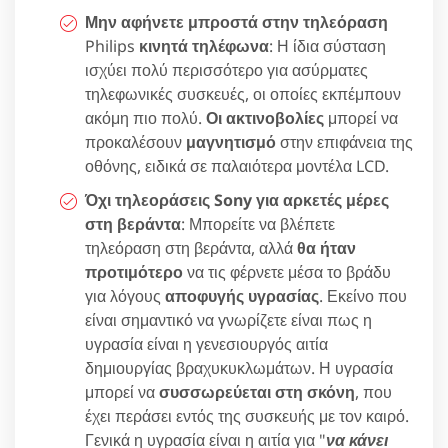
Μην αφήνετε μπροστά στην τηλεόραση
Philips
κινητά τηλέφωνα
: Η ίδια σύσταση
ισχύει πολύ περισσότερο για ασύρματες
τηλεφωνικές συσκευές, οι οποίες εκπέμπουν
ακόμη πιο πολύ.
Οι ακτινοβολίες
μπορεί να
προκαλέσουν
μαγνητισμό
στην επιφάνεια της
οθόνης, ειδικά σε παλαιότερα μοντέλα LCD.
Όχι τηλεοράσεις Sony για αρκετές μέρες
στη βεράντα
: Μπορείτε να βλέπετε
τηλεόραση στη βεράντα, αλλά
θα ήταν
προτιμότερο
να τις φέρνετε μέσα το βράδυ
για λόγους
αποφυγής υγρασίας
. Εκείνο που
είναι σημαντικό να γνωρίζετε είναι πως η
υγρασία είναι η γενεσιουργός αιτία
δημιουργίας βραχυκυκλωμάτων. Η υγρασία
μπορεί να
συσσωρεύεται στη σκόνη
, που
έχει περάσει εντός της συσκευής με τον καιρό.
Γενικά η υγρασία είναι η αιτία για "
να κάνει