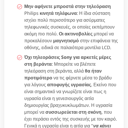
Μην αφήνετε μπροστά στην τηλεόραση
Philips
κινητά τηλέφωνα
: Η ίδια σύσταση
ισχύει πολύ περισσότερο για ασύρματες
τηλεφωνικές συσκευές, οι οποίες εκπέμπουν
ακόμη πιο πολύ.
Οι ακτινοβολίες
μπορεί να
προκαλέσουν
μαγνητισμό
στην επιφάνεια της
οθόνης, ειδικά σε παλαιότερα μοντέλα LCD.
Όχι τηλεοράσεις Sony για αρκετές μέρες
στη βεράντα
: Μπορείτε να βλέπετε
τηλεόραση στη βεράντα, αλλά
θα ήταν
προτιμότερο
να τις φέρνετε μέσα το βράδυ
για λόγους
αποφυγής υγρασίας
. Εκείνο που
είναι σημαντικό να γνωρίζετε είναι πως η
υγρασία είναι η γενεσιουργός αιτία
δημιουργίας βραχυκυκλωμάτων. Η υγρασία
μπορεί να
συσσωρεύεται στη σκόνη
, που
έχει περάσει εντός της συσκευής με τον καιρό.
Γενικά η υγρασία είναι η αιτία για "
να κάνει