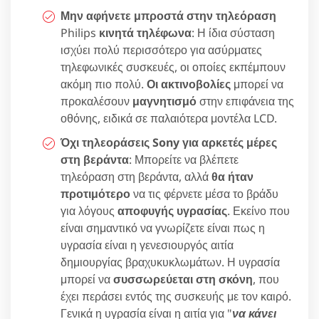
Μην αφήνετε μπροστά στην τηλεόραση
Philips
κινητά τηλέφωνα
: Η ίδια σύσταση
ισχύει πολύ περισσότερο για ασύρματες
τηλεφωνικές συσκευές, οι οποίες εκπέμπουν
ακόμη πιο πολύ.
Οι ακτινοβολίες
μπορεί να
προκαλέσουν
μαγνητισμό
στην επιφάνεια της
οθόνης, ειδικά σε παλαιότερα μοντέλα LCD.
Όχι τηλεοράσεις Sony για αρκετές μέρες
στη βεράντα
: Μπορείτε να βλέπετε
τηλεόραση στη βεράντα, αλλά
θα ήταν
προτιμότερο
να τις φέρνετε μέσα το βράδυ
για λόγους
αποφυγής υγρασίας
. Εκείνο που
είναι σημαντικό να γνωρίζετε είναι πως η
υγρασία είναι η γενεσιουργός αιτία
δημιουργίας βραχυκυκλωμάτων. Η υγρασία
μπορεί να
συσσωρεύεται στη σκόνη
, που
έχει περάσει εντός της συσκευής με τον καιρό.
Γενικά η υγρασία είναι η αιτία για "
να κάνει