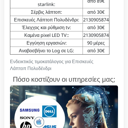
από 89€
starlink:
Σέρβις λάπτοπ:
από 30€
Επισκευές Λάπτοπ Πολυδένδρι:
2130905874
Έλεγχος και ρύθμιση tv:
από 30€
Καμένα pixel LED TV::
2130905874
Εγγύηση εργασιών:
90 μέρες
Αναβοσβήνει το Log σε LG:
από 30€
Ενδεικτικός τιμοκατάλογος για Επισκευές
Λάπτοπ Πολυδένδρι
Πόσο κοστίζουν οι υπηρεσίες μας;