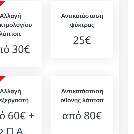
Αλλαγή
Αντικατάσταση
κτρολογίου
ψύκτρας
λάπτοπ
25€
πό 30€
Αλλαγή
Αντικατάσταση
εξεργαστή
οθόνης λάπτοπ
ό 60€ +
από 80€
.Π.Α.