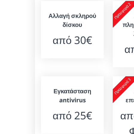
Προσφορά 2
Αλλαγή σκληρού
δίσκου
πλη
από 30€
α
Προσφορά 3
Εγκατάσταση
antivirus
επ
από 25€
απ
Φ