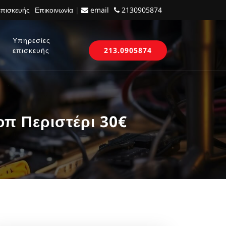
επισκευής
Επικοινωνία
|
email
2130905874
Υπηρεσίες
επισκευής
213.0905874
π Περιστέρι 30€