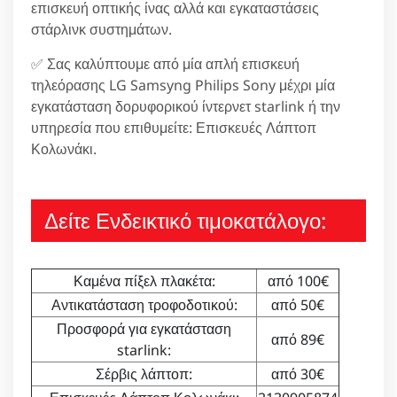
επισκευή οπτικής ίνας αλλά και εγκαταστάσεις
στάρλινκ συστημάτων.
✅ Σας καλύπτουμε από μία απλή επισκευή
τηλεόρασης LG Samsyng Philips Sony μέχρι μία
εγκατάσταση δορυφορικού ίντερνετ starlink ή την
υπηρεσία που επιθυμείτε: Επισκευές Λάπτοπ
Κολωνάκι.
Δείτε Ενδεικτικό τιμοκατάλογο:
Καμένα πίξελ πλακέτα:
από 100€
Αντικατάσταση τροφοδοτικού:
από 50€
Προσφορά για εγκατάσταση
από 89€
starlink:
Σέρβις λάπτοπ:
από 30€