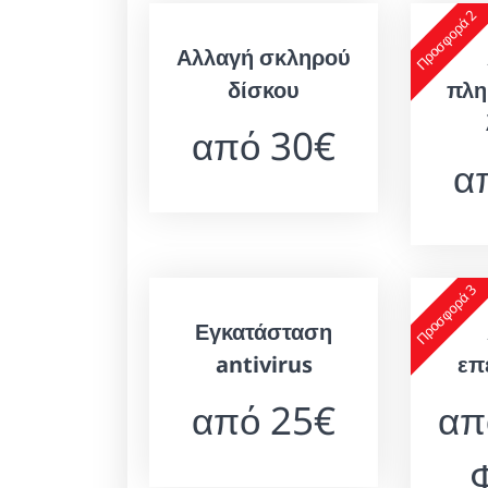
Προσφορά 2
Αλλαγή σκληρού
δίσκου
πλη
από 30€
α
Προσφορά 3
Εγκατάσταση
antivirus
επ
από 25€
απ
Φ