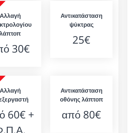
Αλλαγή
Αντικατάσταση
κτρολογίου
ψύκτρας
λάπτοπ
25€
πό 30€
Αλλαγή
Αντικατάσταση
εξεργαστή
οθόνης λάπτοπ
ό 60€ +
από 80€
.Π.Α.