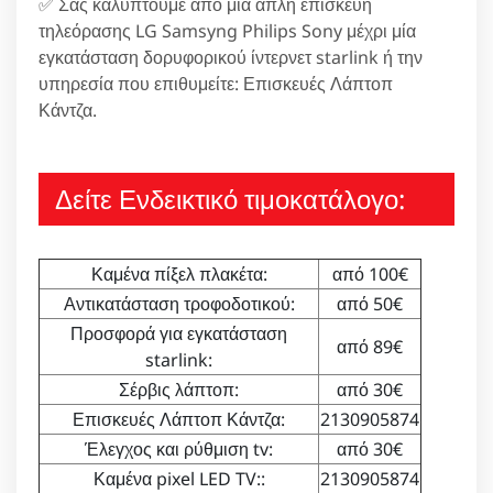
✅ Σας καλύπτουμε από μία απλή επισκευή
τηλεόρασης LG Samsyng Philips Sony μέχρι μία
εγκατάσταση δορυφορικού ίντερνετ starlink ή την
υπηρεσία που επιθυμείτε: Επισκευές Λάπτοπ
Κάντζα.
Δείτε Ενδεικτικό τιμοκατάλογο:
Καμένα πίξελ πλακέτα:
από 100€
Αντικατάσταση τροφοδοτικού:
από 50€
Προσφορά για εγκατάσταση
από 89€
starlink:
Σέρβις λάπτοπ:
από 30€
Επισκευές Λάπτοπ Κάντζα:
2130905874
Έλεγχος και ρύθμιση tv:
από 30€
Καμένα pixel LED TV::
2130905874