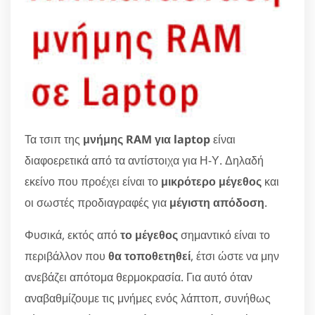
Τα τσιπ της
μνήμης RAM για laptop
είναι
διαφοερετικά από τα αντίστοιχα για Η-Υ. Δηλαδή
εκείνο που προέχει είναι το
μικρότερο μέγεθος
και
οι σωστές προδιαγραφές για
μέγιστη απόδοση
.
Φυσικά, εκτός από
το μέγεθος
σημαντικό είναι το
περιβάλλον που
θα τοποθετηθεί
, έτσι ώστε να μην
ανεβάζει απότομα θερμοκρασία. Για αυτό όταν
αναβαθμίζουμε τις μνήμες ενός λάπτοπ, συνήθως