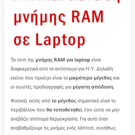
Τα τσιπ της
μνήμης RAM για laptop
είναι
διαφοερετικά από τα αντίστοιχα για Η-Υ. Δηλαδή
εκείνο που προέχει είναι το
μικρότερο μέγεθος
και
οι σωστές προδιαγραφές για
μέγιστη απόδοση
.
Φυσικά, εκτός από
το μέγεθος
σημαντικό είναι το
περιβάλλον που
θα τοποθετηθεί
, έτσι ώστε να μην
ανεβάζει απότομα θερμοκρασία. Για αυτό όταν
αναβαθμίζουμε τις μνήμες ενός λάπτοπ, συνήθως