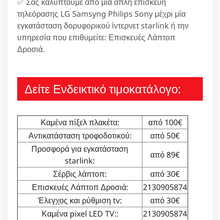
✅ Σας καλύπτουμε από μία απλή επισκευή
τηλεόρασης LG Samsyng Philips Sony μέχρι μία
εγκατάσταση δορυφορικού ίντερνετ starlink ή την
υπηρεσία που επιθυμείτε: Επισκευές Λάπτοπ
Δροσιά.
Δείτε Ενδεικτικό τιμοκατάλογο:
Καμένα πίξελ πλακέτα:
από 100€
Αντικατάσταση τροφοδοτικού:
από 50€
Προσφορά για εγκατάσταση
από 89€
starlink:
Σέρβις λάπτοπ:
από 30€
Επισκευές Λάπτοπ Δροσιά:
2130905874
Έλεγχος και ρύθμιση tv:
από 30€
Καμένα pixel LED TV::
2130905874