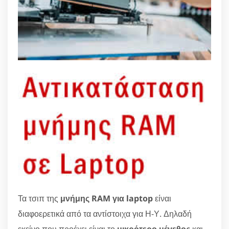
Τα τσιπ της
μνήμης RAM για laptop
είναι
διαφοερετικά από τα αντίστοιχα για Η-Υ. Δηλαδή
εκείνο που προέχει είναι το
μικρότερο μέγεθος
και