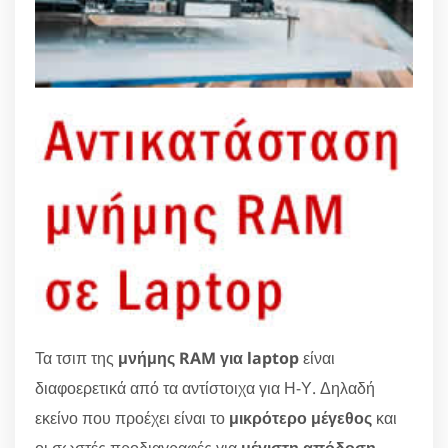
Τα τσιπ της
μνήμης RAM για laptop
είναι
διαφοερετικά από τα αντίστοιχα για Η-Υ. Δηλαδή
εκείνο που προέχει είναι το
μικρότερο μέγεθος
και
οι σωστές προδιαγραφές για
μέγιστη απόδοση
.