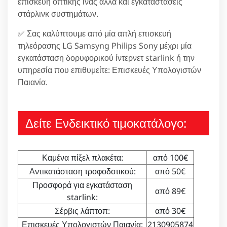
επισκευή οπτικής ίνας αλλά και εγκαταστάσεις
στάρλινκ συστημάτων.
✅ Σας καλύπτουμε από μία απλή επισκευή
τηλεόρασης LG Samsyng Philips Sony μέχρι μία
εγκατάσταση δορυφορικού ίντερνετ starlink ή την
υπηρεσία που επιθυμείτε: Επισκευές Υπολογιστών
Παιανία.
Δείτε Ενδεικτικό τιμοκατάλογο:
Καμένα πίξελ πλακέτα:
από 100€
Αντικατάσταση τροφοδοτικού:
από 50€
Προσφορά για εγκατάσταση
από 89€
starlink:
Σέρβις λάπτοπ:
από 30€
Επισκευές Υπολογιστών Παιανία:
2130905874