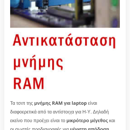
Τα τσιπ της
μνήμης RAM για laptop
είναι
διαφοερετικά από τα αντίστοιχα για Η-Υ. Δηλαδή
εκείνο που προέχει είναι το
μικρότερο μέγεθος
και
οι σωστές προδιαγραφές για
μέγιστη απόδοση
.