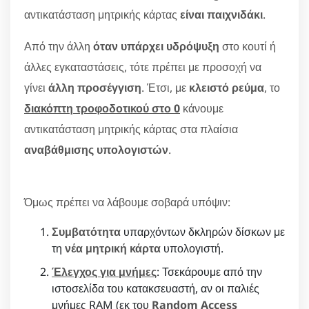
αντικατάσταση μητρικής κάρτας
είναι παιχνιδάκι
.
Από την άλλη
όταν υπάρχει υδρόψυξη
στο κουτί ή
άλλες εγκαταστάσεις, τότε πρέπει με προσοχή να
γίνει
άλλη προσέγγιση
. Έτσι, με
κλειστό ρεύμα
, το
διακόπτη τροφοδοτικού στο 0
κάνουμε
αντικατάσταση μητρικής κάρτας στα πλαίσια
αναβάθμισης υπολογιστών
.
Όμως πρέπει να λάβουμε σοβαρά υπόψιν:
Συμβατότητα
υπαρχόντων δκληρών δίσκων με
τη
νέα μητρική κάρτα
υπολογιστή.
Έλεγχος για μνήμες
: Τσεκάρουμε από την
ιστοσελίδα του κατακσευαστή, αν οι παλιές
μνήμες RAM (εκ του
Random Access