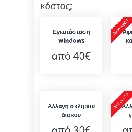
κόστος;
Προσφορά 1
Εγκατάσταση
Αφ
windows
κ
από 40€
Προσφορά 2
Αλλαγή σκληρού
Αλλ
δίσκου
γ
από 30€
α