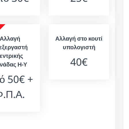
Αλλαγή
Αλλαγή στο κουτί
εξεργαστή
υπολογιστή
εντρικής
40€
νάδας Η-Υ
ό 50€ +
.Π.Α.