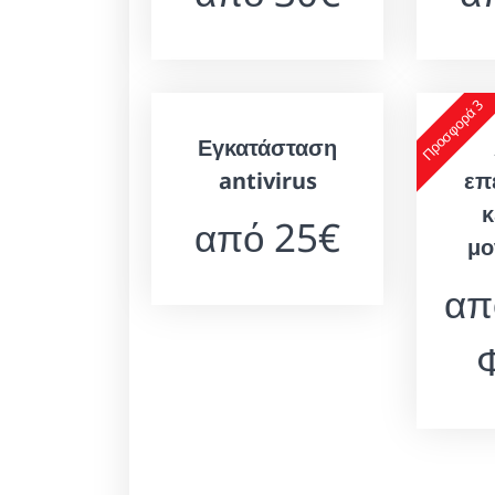
Προσφορά 3
Εγκατάσταση
antivirus
επ
κ
από 25€
μο
απ
Φ