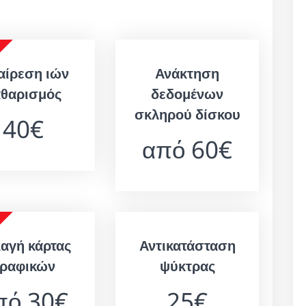
αίρεση ιών
Ανάκτηση
αθαρισμός
δεδομένων
σκληρού δίσκου
40€
από 60€
αγή κάρτας
Αντικατάσταση
ραφικών
ψύκτρας
πό 30€
25€