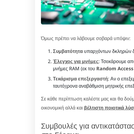
Όμως πρέπει να λάβουμε σοβαρά υπόψιν:
Συμβατότητα
υπαρχόντων δκληρών δ
Έλεγχος για μνήμες
: Τσεκάρουμε από
μνήμες RAM (εκ του
Random Acces
Τεκάρισμα επεξεργαστή
: Αν ο επεξε
ταυτόχρονα αναβάθμιση μητρικής επε
Σε κάθε περίπτωση καλέστε μας και θα δούμ
οικονομική αλλά και
βέλτιστη ποιοτικά λύ
Συμβουλές για αντικατάστα