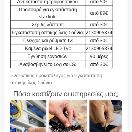
Αντικατάσταση τροφοδοτικού:
από 50€
Προσφορά για εγκατάσταση
από 89€
starlink:
Σέρβις λάπτοπ:
από 30€
Εγκατάσταση οπτικής ίνας Σούνιο:
2130905874
Έλεγχος και ρύθμιση tv:
από 30€
Καμένα pixel LED TV::
2130905874
Εγγύηση εργασιών:
90 μέρες
Αναβοσβήνει το Log σε LG:
από 30€
Ενδεικτικός τιμοκατάλογος για Εγκατάσταση
οπτικής ίνας Σούνιο
Πόσο κοστίζουν οι υπηρεσίες μας;