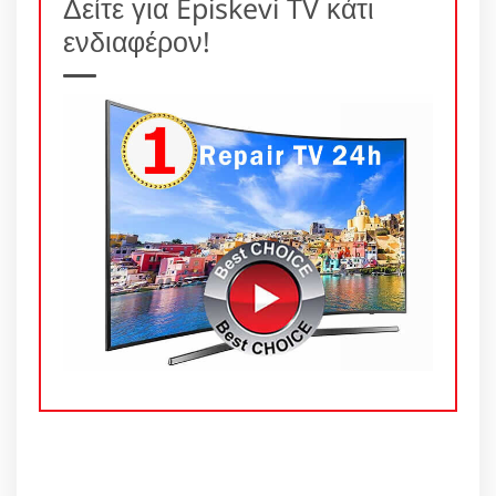
Δείτε για Episkevi TV κάτι
ενδιαφέρον!