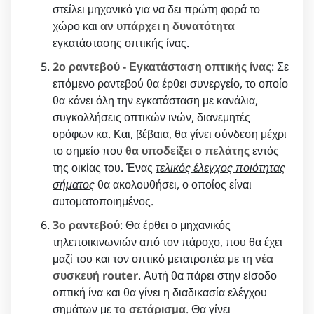
στείλει μηχανικό για να δει πρώτη φορά το
χώρο και
αν υπάρχει η δυνατότητα
εγκατάστασης οπτικής ίνας.
2ο ραντεβού - Εγκατάσταση οπτικής ίνας
: Σε
επόμενο ραντεβού θα έρθει συνεργείο, το οποίο
θα κάνει όλη την εγκατάσταση με κανάλια,
συγκολλήσεις οπτικών ινών, διανεμητές
ορόφων κα. Και, βέβαια, θα γίνει σύνδεση μέχρι
το σημείο που
θα υποδείξει ο πελάτης
εντός
της οικίας του. Ένας
τελικός έλεγχος ποιότητας
σήματος
θα ακολουθήσει, ο οποίος είναι
αυτοματοποιημένος.
3ο ραντεβού
: Θα έρθει ο μηχανικός
τηλεποικινωνιών από τον πάροχο, που θα έχει
μαζί του και τον οπτικό μετατροπέα με τη
νέα
συσκευή router
. Αυτή θα πάρει στην είσοδο
οπτική ίνα και θα γίνει η διαδικασία ελέγχου
σημάτων με
το σετάρισμα
. Θα γίνει