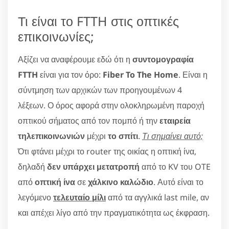
Τι είναι το FTTH στις οπτικές
επικοινωνίες;
Αξίζει να αναφέρουμε εδώ ότι η
συντομογραφία
FTTH
είναι για τον όρο:
Fiber To The Home
. Είναι η
σύντμηση των αρχικών των προηγουμένων 4
λέξεων. Ο όρος αφορά στην ολοκληρωμένη παροχή
οπτικού σήματος από τον πομπό ή την
εταιρεία
τηλεπικοινωνιών
μέχρι
το σπίτι
.
Τι σημαίνει αυτό;
Ότι φτάνει μέχρι το router της οικίας η οπτική ίνα,
δηλαδή
δεν υπάρχει μετατροπή
από το KV του OTE
από
οπτική ίνα
σε
χάλκινο καλώδιο
. Αυτό είναι το
λεγόμενο
τελευταίο μίλι
από τα αγγλικά last mile, αν
και απέχει λίγο από την πραγματικότητα ως έκφραση.