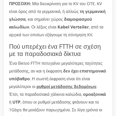
ΠΡΟΣΟΧΗ:
Μία διευκρίνιση για το KV του OTE. KV
είναι όρος από τα γερμανικά, ή αλλιώς
τη γερμανική
γλώσσα
, και σημαίνει χώρος
διαμοιρασμού
καλωδίων
. Οι λέξεις είναι
Kabel Verteiler
, από τα
αρχικά των οποίων εξάγουμε τη σύντμηση KV.
Πού υπερέχει ένα FTTH σε σχέση
με τα παραδοσιακά δίκτυα
Ένα δίκτυο FTTH πετυχαίνει μεγαλύτερες ταχύτητες
μετάδοσης, αν και η έκφραση
δεν έχει επιστημονικό
υπόβαθρο
. Η σωστή έκφραση είναι ότι είναι
μεγαλύτεροι οι
ρυθμοί μετάδοσης δεδομένων
.
Έτσι, τα παραδοσιακά χάλκινα καλώδια,
ομοαξονικά
ή
UTP
, όπου οι ρυθμοί μετάδοσης φτάνουν και το
1Gbps θα μοιάζουν παρωχημένα. Σε λίγα χρόνια οι