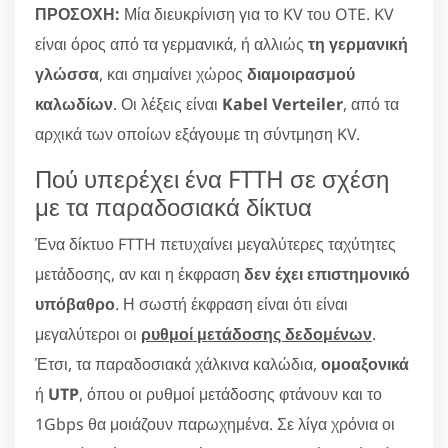
ΠΡΟΣΟΧΗ:
Μία διευκρίνιση για το KV του OTE. KV
είναι όρος από τα γερμανικά, ή αλλιώς
τη γερμανική
γλώσσα
, και σημαίνει χώρος
διαμοιρασμού
καλωδίων
. Οι λέξεις είναι
Kabel Verteiler
, από τα
αρχικά των οποίων εξάγουμε τη σύντμηση KV.
Πού υπερέχει ένα FTTH σε σχέση
με τα παραδοσιακά δίκτυα
Ένα δίκτυο FTTH πετυχαίνει μεγαλύτερες ταχύτητες
μετάδοσης, αν και η έκφραση
δεν έχει επιστημονικό
υπόβαθρο
. Η σωστή έκφραση είναι ότι είναι
μεγαλύτεροι οι
ρυθμοί μετάδοσης δεδομένων
.
Έτσι, τα παραδοσιακά χάλκινα καλώδια,
ομοαξονικά
ή
UTP
, όπου οι ρυθμοί μετάδοσης φτάνουν και το
1Gbps θα μοιάζουν παρωχημένα. Σε λίγα χρόνια οι