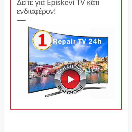
Δείτε για Episkevi TV κάτι
ενδιαφέρον!