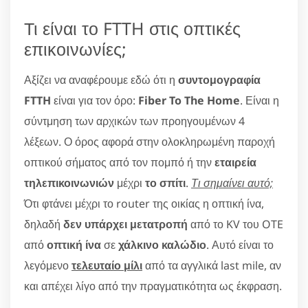
Τι είναι το FTTH στις οπτικές
επικοινωνίες;
Αξίζει να αναφέρουμε εδώ ότι η
συντομογραφία
FTTH
είναι για τον όρο:
Fiber To The Home
. Είναι η
σύντμηση των αρχικών των προηγουμένων 4
λέξεων. Ο όρος αφορά στην ολοκληρωμένη παροχή
οπτικού σήματος από τον πομπό ή την
εταιρεία
τηλεπικοινωνιών
μέχρι
το σπίτι
.
Τι σημαίνει αυτό;
Ότι φτάνει μέχρι το router της οικίας η οπτική ίνα,
δηλαδή
δεν υπάρχει μετατροπή
από το KV του OTE
από
οπτική ίνα
σε
χάλκινο καλώδιο
. Αυτό είναι το
λεγόμενο
τελευταίο μίλι
από τα αγγλικά last mile, αν
και απέχει λίγο από την πραγματικότητα ως έκφραση.