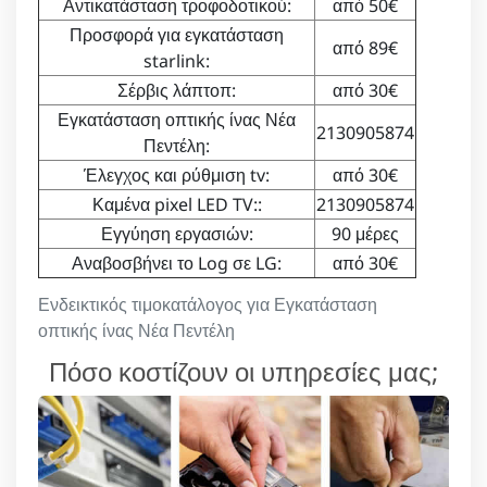
Αντικατάσταση τροφοδοτικού:
από 50€
Προσφορά για εγκατάσταση
από 89€
starlink:
Σέρβις λάπτοπ:
από 30€
Εγκατάσταση οπτικής ίνας Νέα
2130905874
Πεντέλη:
Έλεγχος και ρύθμιση tv:
από 30€
Καμένα pixel LED TV::
2130905874
Εγγύηση εργασιών:
90 μέρες
Αναβοσβήνει το Log σε LG:
από 30€
Ενδεικτικός τιμοκατάλογος για Εγκατάσταση
οπτικής ίνας Νέα Πεντέλη
Πόσο κοστίζουν οι υπηρεσίες μας;