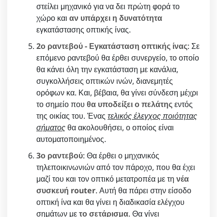
στείλει μηχανικό για να δει πρώτη φορά το
χώρο και
αν υπάρχει η δυνατότητα
εγκατάστασης οπτικής ίνας.
2ο ραντεβού - Εγκατάσταση οπτικής ίνας
: Σε
επόμενο ραντεβού θα έρθει συνεργείο, το οποίο
θα κάνει όλη την εγκατάσταση με κανάλια,
συγκολλήσεις οπτικών ινών, διανεμητές
ορόφων κα. Και, βέβαια, θα γίνει σύνδεση μέχρι
το σημείο που
θα υποδείξει ο πελάτης
εντός
της οικίας του. Ένας
τελικός έλεγχος ποιότητας
σήματος
θα ακολουθήσει, ο οποίος είναι
αυτοματοποιημένος.
3ο ραντεβού
: Θα έρθει ο μηχανικός
τηλεποικινωνιών από τον πάροχο, που θα έχει
μαζί του και τον οπτικό μετατροπέα με τη
νέα
συσκευή router
. Αυτή θα πάρει στην είσοδο
οπτική ίνα και θα γίνει η διαδικασία ελέγχου
σημάτων με
το σετάρισμα
. Θα γίνει