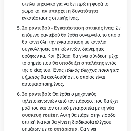
στείλει μηχανικό για να δει πρώτη φορά το
χώρο και
αν υπάρχει η δυνατότητα
εγκατάστασης οπτικής ίνας.
2ο ραντεβού - Εγκατάσταση οπτικής ίνας
: Σε
επόμενο ραντεβού θα έρθει συνεργείο, το οποίο
θα κάνει όλη την εγκατάσταση με κανάλια,
συγκολλήσεις οπτικών ινών, διανεμητές
ορόφων κα. Και, βέβαια, θα γίνει σύνδεση μέχρι
το σημείο που
θα υποδείξει ο πελάτης
εντός
της οικίας του. Ένας
τελικός έλεγχος ποιότητας
σήματος
θα ακολουθήσει, ο οποίος είναι
αυτοματοποιημένος.
3ο ραντεβού
: Θα έρθει ο μηχανικός
τηλεποικινωνιών από τον πάροχο, που θα έχει
μαζί του και τον οπτικό μετατροπέα με τη
νέα
συσκευή router
. Αυτή θα πάρει στην είσοδο
οπτική ίνα και θα γίνει η διαδικασία ελέγχου
σημάτων με
το σετάρισμα
. Θα γίνει