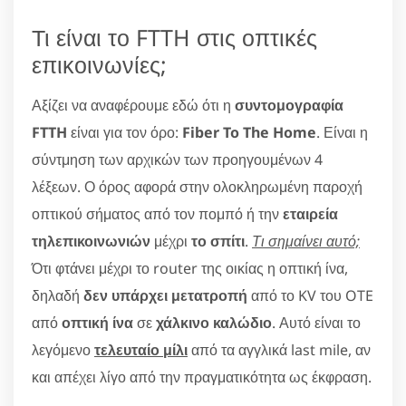
Τι είναι το FTTH στις οπτικές
επικοινωνίες;
Αξίζει να αναφέρουμε εδώ ότι η
συντομογραφία
FTTH
είναι για τον όρο:
Fiber To The Home
. Είναι η
σύντμηση των αρχικών των προηγουμένων 4
λέξεων. Ο όρος αφορά στην ολοκληρωμένη παροχή
οπτικού σήματος από τον πομπό ή την
εταιρεία
τηλεπικοινωνιών
μέχρι
το σπίτι
.
Τι σημαίνει αυτό;
Ότι φτάνει μέχρι το router της οικίας η οπτική ίνα,
δηλαδή
δεν υπάρχει μετατροπή
από το KV του OTE
από
οπτική ίνα
σε
χάλκινο καλώδιο
. Αυτό είναι το
λεγόμενο
τελευταίο μίλι
από τα αγγλικά last mile, αν
και απέχει λίγο από την πραγματικότητα ως έκφραση.