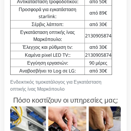
Αντικατάσταση τροφοδοτικού:
από 50€
Προσφορά για εγκατάσταση
από 89€
starlink:
Σέρβις λάπτοπ:
από 30€
Εγκατάσταση οπτικής ίνας
2130905874
Μαρκόπουλο:
Έλεγχος και ρύθμιση tv:
από 30€
Καμένα pixel LED TV::
2130905874
Εγγύηση εργασιών:
90 μέρες
Αναβοσβήνει το Log σε LG:
από 30€
Ενδεικτικός τιμοκατάλογος για Εγκατάσταση
οπτικής ίνας Μαρκόπουλο
Πόσο κοστίζουν οι υπηρεσίες μας;