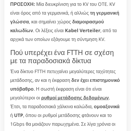
ΠΡΟΣΟΧΗ:
Μία διευκρίνιση για το KV του OTE. KV
είναι όρος από τα γερμανικά, ή αλλιώς
τη γερμανική
γλώσσα
, και σημαίνει χώρος
διαμοιρασμού
καλωδίων
. Οι λέξεις είναι
Kabel Verteiler
, από τα
αρχικά των οποίων εξάγουμε τη σύντμηση KV.
Πού υπερέχει ένα FTTH σε σχέση
με τα παραδοσιακά δίκτυα
Ένα δίκτυο FTTH πετυχαίνει μεγαλύτερες ταχύτητες
μετάδοσης, αν και η έκφραση
δεν έχει επιστημονικό
υπόβαθρο
. Η σωστή έκφραση είναι ότι είναι
μεγαλύτεροι οι
ρυθμοί μετάδοσης δεδομένων
.
Έτσι, τα παραδοσιακά χάλκινα καλώδια,
ομοαξονικά
ή
UTP
, όπου οι ρυθμοί μετάδοσης φτάνουν και το
1Gbps θα μοιάζουν παρωχημένα. Σε λίγα χρόνια οι