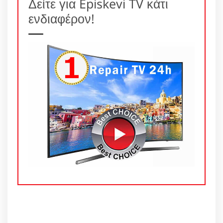
Δείτε για Episkevi TV κάτι
ενδιαφέρον!