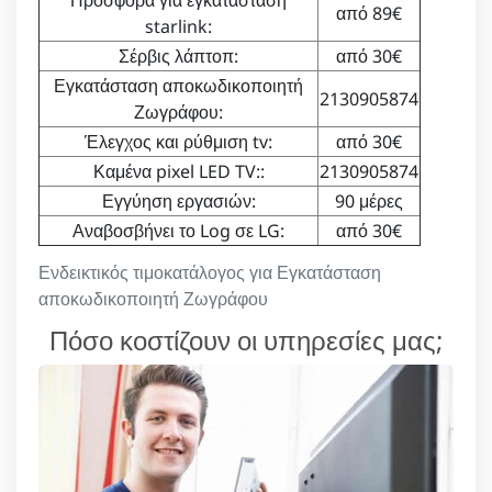
Προσφορά για εγκατάσταση
από 89€
starlink:
Σέρβις λάπτοπ:
από 30€
Εγκατάσταση αποκωδικοποιητή
2130905874
Ζωγράφου:
Έλεγχος και ρύθμιση tv:
από 30€
Καμένα pixel LED TV::
2130905874
Εγγύηση εργασιών:
90 μέρες
Αναβοσβήνει το Log σε LG:
από 30€
Ενδεικτικός τιμοκατάλογος για Εγκατάσταση
αποκωδικοποιητή Ζωγράφου
Πόσο κοστίζουν οι υπηρεσίες μας;