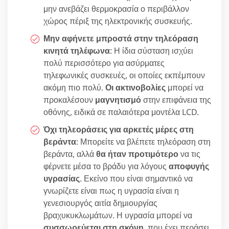
μην ανεβάζει θερμοκρασία ο περιβάλλον
χώρος πέριξ της ηλεκτρονικής συσκευής.
Μην αφήνετε μπροστά στην τηλεόραση
κινητά τηλέφωνα
: Η ίδια σύσταση ισχύει
πολύ περισσότερο για ασύρματες
τηλεφωνικές συσκευές, οι οποίες εκπέμπουν
ακόμη πιο πολύ.
Οι ακτινοβολίες
μπορεί να
προκαλέσουν
μαγνητισμό
στην επιφάνεια της
οθόνης, ειδικά σε παλαιότερα μοντέλα LCD.
Όχι τηλεοράσεις για αρκετές μέρες στη
βεράντα
: Μπορείτε να βλέπετε τηλεόραση στη
βεράντα, αλλά
θα ήταν προτιμότερο
να τις
φέρνετε μέσα το βράδυ για λόγους
αποφυγής
υγρασίας
. Εκείνο που είναι σημαντικό να
γνωρίζετε είναι πως η υγρασία είναι η
γενεσιουργός αιτία δημιουργίας
βραχυκυκλωμάτων. Η υγρασία μπορεί να
συσσωρεύεται στη σκόνη
, που έχει περάσει