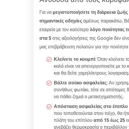
Για να
μεγιστοποιήσετε τη διάρκεια ζωής
σημαντικές οδηγίες
αμέσως παρακάτω. Βέβα
εταιρεία με τον καλύτερο
λόγο ποιότητας τ
στα 5
στις αξιολογήσεις της Google δεν εί
μας επιβράβευση πελατών για την ποιότητ
Κλείνετε το κουμπί
: Όταν κλείνετε
καλό είναι να απενεργοποιείτε με το
και θα δείτε χαμηλόετρους λογαριασ
Βάλτε σούκο ασφαλείας
: Αν χρησι
συνήθως φωτάκι, τότε σε απότομες 
να πάθει ζημιά ο μετασχηματιστής.
Απόσταση ασφαλείας στο έπιπλο
που τοποθετούνται στον τοίχο, θα ή
πλάτη του επίπλου
από 15 έως 25
ε
ανεβάζει θερμοκρασία ο περιβάλλον 