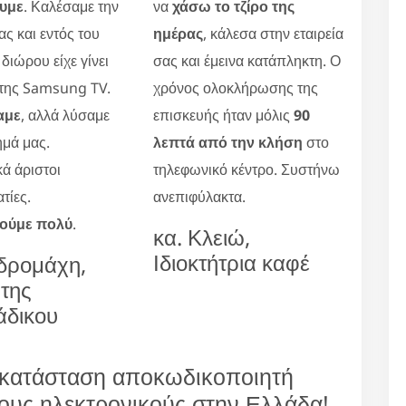
υμε
. Καλέσαμε την
να
χάσω το τζίρο της
ας και εντός του
ημέρας
, κάλεσα στην εταιρεία
διώρου είχε γίνει
σας και έμεινα κατάπληκτη. Ο
 της Samsung TV.
χρόνος ολοκλήρωσης της
αμε
, αλλά λύσαμε
επισκευής ήταν μόλις
90
μά μας.
λεπτά από την κλήση
στο
ά άριστοι
τηλεφωνικό κέντρο. Συστήνω
τίες.
ανεπιφύλακτα.
τούμε πολύ
.
κα. Κλειώ,
Ιδιοκτήτρια καφέ
νδρομάχη,
ήτης
άδικου
γκατάσταση αποκωδικοποιητή
ους ηλεκτρονικούς στην Ελλάδα!