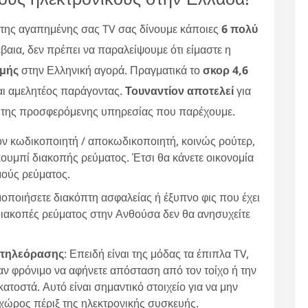
της αγαπημένης σας TV σας δίνουμε κάποιες
6 πολύ
ια, δεν πρέπει να παραλείψουμε ότι είμαστε η
ιμής
στην Ελληνική αγορά. Πραγματικά το
σκορ 4,6
ναι αμελητέος παράγοντας.
Τουναντίον αποτελεί
για
α της προσφερόμενης υπηρεσίας που παρέχουμε.
 τον κωδικοποιητή / αποκωδικοποιητή, κοινώς ρούτερ,
 κουμπί διακοπής ρεύματος. Έτσι θα κάνετε οικονομία
μούς ρεύματος.
μοποιήσετε διακόπτη ασφαλείας ή έξυπνο φις που έχει
διακοπές ρεύματος στην Ανθούσα δεν θα ανησυχείτε
 τηλεόρασης
: Επειδή είναι της μόδας τα έπιπλα TV,
ταν φρόνιμο να αφήνετε απόσταση από τον τοίχο ή την
κατοστά. Αυτό είναι σημαντικό στοιχείο για να μην
χώρος πέριξ της ηλεκτρονικής συσκευής.