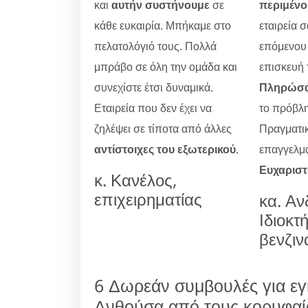
και
αυτήν συστήνουμε
σε
περιμένο
κάθε ευκαιρία. Μπήκαμε στο
εταιρεία σ
πελατολόγιό τους. Πολλά
επόμενου 
μπράβο σε όλη την ομάδα και
επισκευή
συνεχίστε έτσι δυναμικά.
Πληρώσ
Εταιρεία που δεν έχει να
το πρόβλη
ζηλέψει σε τίποτα από άλλες
Πραγματικ
αντίστοιχες του εξωτερικού
.
επαγγελμα
Ευχαρισ
κ. Κανέλος,
επιχειρηματίας
κα. Α
Ιδιοκτ
βενζιν
6 Δωρεάν συμβουλές για ε
Ανθούσα από τους κορυφαί