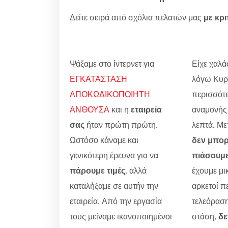
Δείτε σειρά από σχόλια πελατών μας
με κρι
Ψάξαμε στο ίντερνετ για
Είχε χαλά
ΕΓΚΑΤΑΣΤΑΣΗ
λόγω Κυρι
ΑΠΟΚΩΔΙΚΟΠΟΙΗΤΗ
περισσότε
ΑΝΘΟΥΣΑ
και η
εταιρεία
αναμονής
σας
ήταν πρώτη πρώτη.
λεπτά. Με
Ωστόσο κάναμε και
δεν μπορ
γενικότερη έρευνα για να
πιάσουμ
πάρουμε τιμές
, αλλά
έχουμε μικ
καταλήξαμε σε αυτήν την
αρκετοί π
εταιρεία. Από την εργασία
τελεόρασ
τους μείναμε ικανοποιημένοι
στάση,
δε