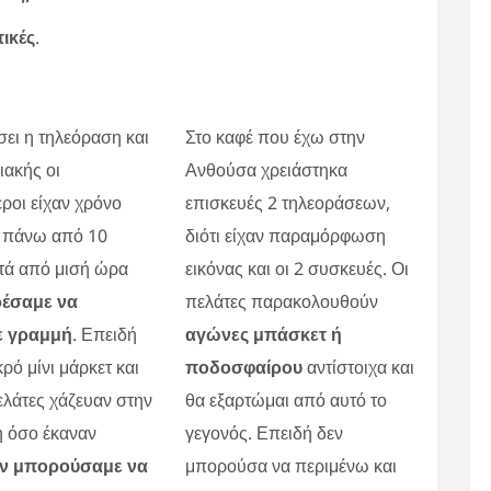
τικές
.
σει η τηλεόραση και
Στο καφέ που έχω στην
ακής οι
Ανθούσα χρειάστηκα
ροι είχαν χρόνο
επισκευές 2 τηλεοράσεων,
 πάνω από 10
διότι είχαν παραμόρφωση
τά από μισή ώρα
εικόνας και οι 2 συσκευές. Οι
έσαμε να
πελάτες παρακολουθούν
ε γραμμή
. Επειδή
αγώνες μπάσκετ ή
ρό μίνι μάρκετ και
ποδοσφαίρου
αντίστοιχα και
ελάτες χάζευαν στην
θα εξαρτώμαι από αυτό το
η όσο έκαναν
γεγονός. Επειδή δεν
ν μπορούσαμε να
μπορούσα να περιμένω και