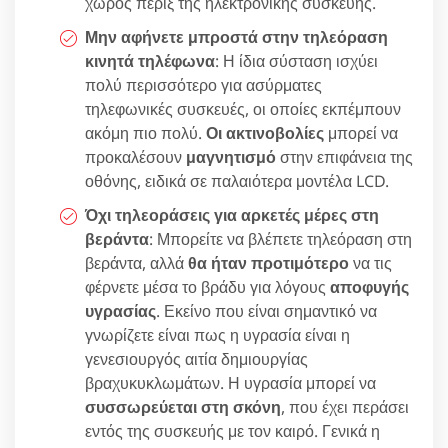
χώρος πέριξ της ηλεκτρονικής συσκευής.
Μην αφήνετε μπροστά στην τηλεόραση
κινητά τηλέφωνα
: Η ίδια σύσταση ισχύει
πολύ περισσότερο για ασύρματες
τηλεφωνικές συσκευές, οι οποίες εκπέμπουν
ακόμη πιο πολύ.
Οι ακτινοβολίες
μπορεί να
προκαλέσουν
μαγνητισμό
στην επιφάνεια της
οθόνης, ειδικά σε παλαιότερα μοντέλα LCD.
Όχι τηλεοράσεις για αρκετές μέρες στη
βεράντα
: Μπορείτε να βλέπετε τηλεόραση στη
βεράντα, αλλά
θα ήταν προτιμότερο
να τις
φέρνετε μέσα το βράδυ για λόγους
αποφυγής
υγρασίας
. Εκείνο που είναι σημαντικό να
γνωρίζετε είναι πως η υγρασία είναι η
γενεσιουργός αιτία δημιουργίας
βραχυκυκλωμάτων. Η υγρασία μπορεί να
συσσωρεύεται στη σκόνη
, που έχει περάσει
εντός της συσκευής με τον καιρό. Γενικά η