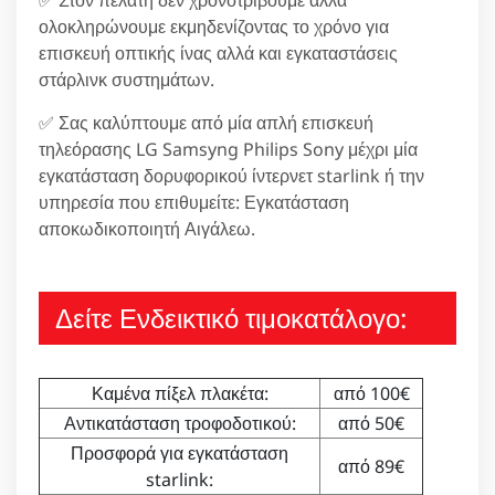
✅ Στον πελάτη δεν χρονοτριβούμε αλλά
ολοκληρώνουμε εκμηδενίζοντας το χρόνο για
επισκευή οπτικής ίνας αλλά και εγκαταστάσεις
στάρλινκ συστημάτων.
✅ Σας καλύπτουμε από μία απλή επισκευή
τηλεόρασης LG Samsyng Philips Sony μέχρι μία
εγκατάσταση δορυφορικού ίντερνετ starlink ή την
υπηρεσία που επιθυμείτε: Εγκατάσταση
αποκωδικοποιητή Αιγάλεω.
Δείτε Ενδεικτικό τιμοκατάλογο:
Καμένα πίξελ πλακέτα:
από 100€
Αντικατάσταση τροφοδοτικού:
από 50€
Προσφορά για εγκατάσταση
από 89€
starlink: