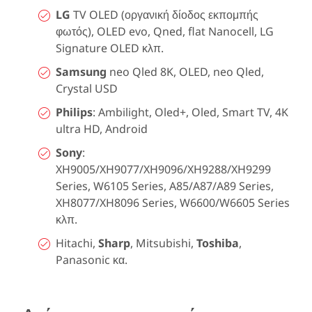
LG
TV OLED (οργανική δίοδος εκπομπής
φωτός), OLED evo, Qned, flat Nanocell, LG
Signature OLED κλπ.
Samsung
neo Qled 8K, OLED, neo Qled,
Crystal USD
Philips
: Ambilight, Oled+, Oled, Smart TV, 4K
ultra HD, Android
Sony
:
XH9005/XH9077/XH9096/XH9288/XH9299
Series, W6105 Series, A85/A87/A89 Series,
XH8077/XH8096 Series, W6600/W6605 Series
κλπ.
Hitachi,
Sharp
, Mitsubishi,
Toshiba
,
Panasonic κα.