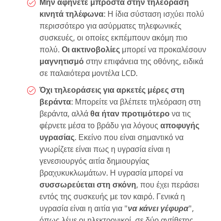
Μην αφήνετε μπροστά στην τηλεόραση
κινητά τηλέφωνα
: Η ίδια σύσταση ισχύει πολύ
περισσότερο για ασύρματες τηλεφωνικές
συσκευές, οι οποίες εκπέμπουν ακόμη πιο
πολύ.
Οι ακτινοβολίες
μπορεί να προκαλέσουν
μαγνητισμό
στην επιφάνεια της οθόνης, ειδικά
σε παλαιότερα μοντέλα LCD.
Όχι τηλεοράσεις για αρκετές μέρες στη
βεράντα
: Μπορείτε να βλέπετε τηλεόραση στη
βεράντα, αλλά
θα ήταν προτιμότερο
να τις
φέρνετε μέσα το βράδυ για λόγους
αποφυγής
υγρασίας
. Εκείνο που είναι σημαντικό να
γνωρίζετε είναι πως η υγρασία είναι η
γενεσιουργός αιτία δημιουργίας
βραχυκυκλωμάτων. Η υγρασία μπορεί να
συσσωρεύεται στη σκόνη
, που έχει περάσει
εντός της συσκευής με τον καιρό. Γενικά η
υγρασία είναι η αιτία για "
να κάνει γέφυρα
",
όπως λέμε οι ηλεκτρονικοί, σε δύο αντίθετης