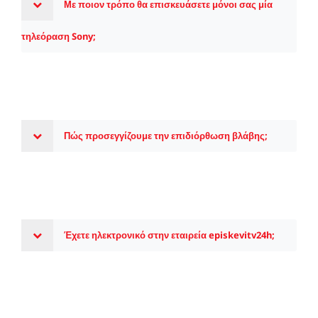
Με ποιον τρόπο θα επισκευάσετε μόνοι σας μία
τηλεόραση Sony;
Πώς προσεγγίζουμε την επιδιόρθωση βλάβης;
Έχετε ηλεκτρονικό στην εταιρεία episkevitv24h;