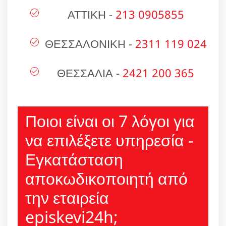
ΑΤΤΙΚΗ -
213 0905855
ΘΕΣΣΑΛΟΝΙΚΗ -
2311 119 024
ΘΕΣΣΑΛΙΑ -
2421 200 365
Ποιοι είναι οι 7 λόγοι για
να επιλέξετε υπηρεσία -
Εγκατάσταση
αποκωδικοποιητή από
την εταιρεία
episkevi24h;