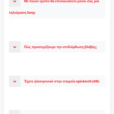
Με ποιον τρόπο θα επισκευάσετε μόνοι σας μία
τηλεόραση Sony;
Πώς προσεγγίζουμε την επιδιόρθωση βλάβης;
Έχετε ηλεκτρονικό στην εταιρεία episkevitv24h;