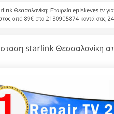
ink Θεσσαλονίκη: Εταιρεία episkeves tv για 
στος από 89€ στο 2130905874 κοντά σας 24
τάσταση starlink Θεσσαλονίκη α