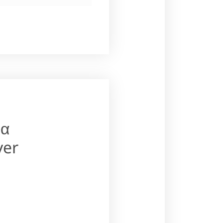
ια
ver