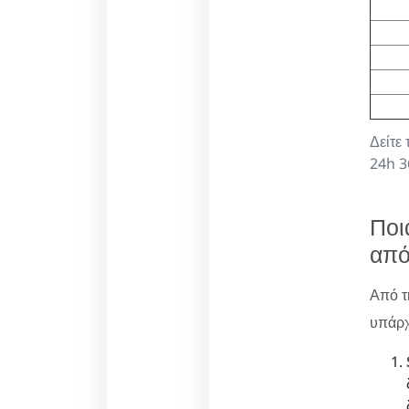
Δείτε
24h 3
Ποι
από
Από τ
υπάρχ