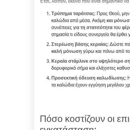
Έτσι, λοιπόν, εκείνο που είναι σημαντικό να
Τρύπημα ταράτσας
: Προς Θεού, μην
καλώδια από μέσα. Ακόμη
και μόνωσ
συνέπειες για
τη στατιτότητα
του φέρ
σημασία τι είδους συνεργείο θα έρθει 
Στερέωση βάσης κεραίας
: Δώστε πο
καλή μόνωση
γύρω και πάνω από το 
Κεραία στάρλινκ στο υψηλότερο σ
δορυφορικό σήμα και ελάχιστες καθυσ
Προσεκτική όδευση καλωδίωσης
: 
τα καλώδια έχουν εγγύηση μεγάλου χρ
Πόσο κοστίζουν οι επ
εγκατάσταση;