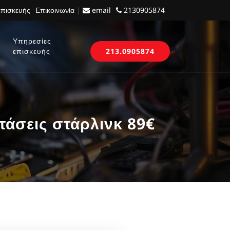
επισκευής
Επικοινωνία
|
email
2130905874
Υπηρεσίες
επισκευής
213.0905874
άσεις στάρλινκ 89€