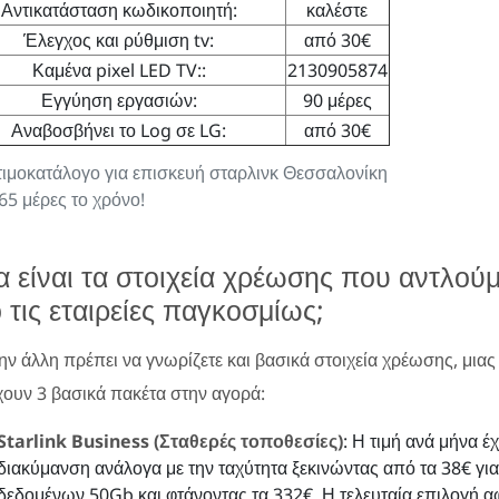
Αντικατάσταση κωδικοποιητή:
καλέστε
Έλεγχος και ρύθμιση tv:
από 30€
Καμένα pixel LED TV::
2130905874
Εγγύηση εργασιών:
90 μέρες
Αναβοσβήνει το Log σε LG:
από 30€
 τιμοκατάλογο για επισκευή σταρλινκ Θεσσαλονίκη
65 μέρες το χρόνο!
α είναι τα στοιχεία χρέωσης που αντλού
 τις εταιρείες παγκοσμίως;
ην άλλη πρέπει να γνωρίζετε και βασικά στοιχεία χρέωσης, μιας 
ουν 3 βασικά πακέτα στην αγορά:
Starlink Business (Σταθερές τοποθεσίες)
: Η τιμή ανά μήνα έχ
διακύμανση ανάλογα με την ταχύτητα ξεκινώντας από τα 38€ γι
δεδομένων 50Gb και φτάνοντας τα 332€. Η τελευταία επιλογή 