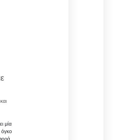
με
και
ει μία
α όγκο
αφορά