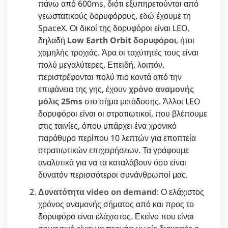
πάνω από 600ms, διότι εξυπηρετούνται από
γεωστατικούς δορυφόρους, εδώ έχουμε τη
SpaceX. Οι δικοί της δορυφόροι είναι LEO,
δηλαδή
Low Earth Orbit δορυφόροι
, ήτοι
χαμηλής τροχιάς. Άρα οι ταχύτητές τους είναι
πολύ μεγαλύτερες. Επειδή, λοιπόν,
περιστρέφονται πολύ πιο κοντά από την
επιφάνεια της γης, έχουν
χρόνο αναμονής
μόλις 25ms
στο σήμα μετάδοσης. Άλλοι LEO
δορυφόροι είναι οι στρατιωτικοί, που βλέπουμε
στις ταινίες, όπου υπάρχει ένα χρονικό
παράθυρο περίπου 10 λεπτών για εποπτεία
στρατιωτικών επιχειρήσεων. Τα γράφουμε
αναλυτικά για να τα καταλάβουν όσο είναι
δυνατόν περισσότεροι συνάνθρωποί μας.
Δυνατότητα video on demand
: Ο ελάχιστος
χρόνος αναμονής σήματος από και προς το
δορυφόρο είναι ελάχιστος. Εκείνο που είναι