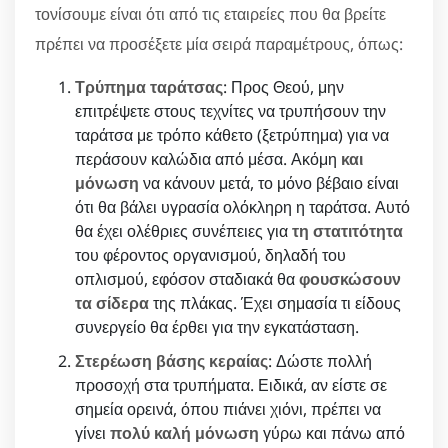
τονίσουμε είναι ότι από τις εταιρείες που θα βρείτε
πρέπει να προσέξετε μία σειρά παραμέτρους, όπως:
Τρύπημα ταράτσας
: Προς Θεού, μην
επιτρέψετε στους τεχνίτες να τρυπήσουν την
ταράτσα με τρόπο κάθετο (ξετρύπημα) για να
περάσουν καλώδια από μέσα. Ακόμη
και
μόνωση
να κάνουν μετά, το μόνο βέβαιο είναι
ότι θα βάλει υγρασία ολόκληρη η ταράτσα. Αυτό
θα έχει ολέθριες συνέπειες για
τη στατιτότητα
του φέροντος οργανισμού, δηλαδή του
οπλισμού, εφόσον σταδιακά θα
φουσκώσουν
τα σίδερα
της πλάκας. Έχει σημασία τι είδους
συνεργείο θα έρθει για την εγκατάσταση.
Στερέωση βάσης κεραίας
: Δώστε πολλή
προσοχή στα τρυπήματα. Ειδικά, αν είστε σε
σημεία ορεινά, όπου πιάνει χιόνι, πρέπει να
γίνει
πολύ καλή μόνωση
γύρω και πάνω από