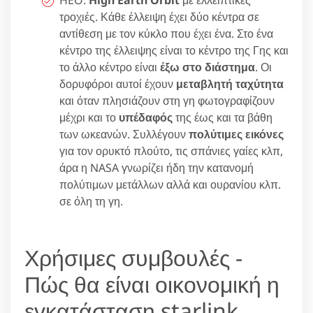
HEO:
High Earth Orbit
με ελλειπτικές
τροχιές. Κάθε έλλειψη έχει δύο κέντρα σε
αντίθεση με τον κύκλο που έχει ένα. Στο ένα
κέντρο της έλλειψης είναι το κέντρο της Γης και
το άλλο κέντρο είναι
έξω στο διάστημα
. Οι
δορυφόροι αυτοί έχουν
μεταβλητή ταχύτητα
και όταν πλησιάζουν στη γη φωτογραφίζουν
μέχρι και το
υπέδαφός
της έως και τα βάθη
των ωκεανών. Συλλέγουν
πολύτιμες εικόνες
για τον ορυκτό πλούτο, τις σπάνιες γαίες κλπ,
άρα η NASA γνωρίζει ήδη την κατανομή
πολύτιμων μετάλλων αλλά και ουρανίου κλπ.
σε όλη τη γη.
Χρήσιμες συμβουλές -
Πώς θα είναι οικονομική η
εγκατάσταση starlink