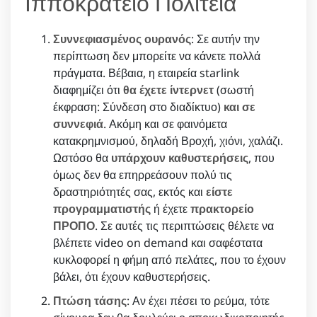
Ιπποκράτειο Πολιτεία
Συννεφιασμένος ουρανός
: Σε αυτήν την
περίπτωση δεν μπορείτε να κάνετε πολλά
πράγματα. Βέβαια, η εταιρεία starlink
διαφημίζει ότι
θα έχετε ίντερνετ
(σωστή
έκφραση: Σύνδεση στο διαδίκτυο)
και σε
συννεφιά
. Ακόμη και σε φαινόμετα
κατακρημνισμού, δηλαδή Βροχή, χιόνι, χαλάζι.
Ωστόσο θα
υπάρχουν καθυστερήσεις
, που
όμως δεν θα επηρρεάσουν πολύ τις
δραστηριότητές σας, εκτός και
είστε
προγραμματιστής
ή έχετε
πρακτορείο
ΠΡΟΠΟ
. Σε αυτές τις περιπτώσεις θέλετε να
βλέπετε video on demand και σαφέστατα
κυκλοφορεί η φήμη από πελάτες, που το έχουν
βάλει, ότι έχουν καθυστερήσεις.
Πτώση τάσης
: Αν έχει πέσει το ρεύμα, τότε