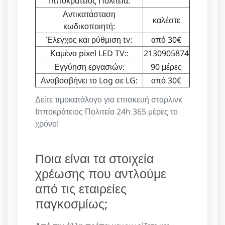
Ιπποκράτειος Πολιτεία:
Αντικατάσταση
καλέστε
κωδικοποιητή:
Έλεγχος και ρύθμιση tv:
από 30€
Καμένα pixel LED TV::
2130905874
Εγγύηση εργασιών:
90 μέρες
Αναβοσβήνει το Log σε LG:
από 30€
Δείτε τιμοκατάλογο για επισκευή σταρλινκ
Ιπποκράτειος Πολιτεία 24h 365 μέρες το
χρόνο!
Ποια είναι τα στοιχεία
χρέωσης που αντλούμε
από τις εταιρείες
παγκοσμίως;