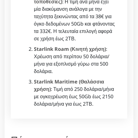
τοποθεσίες)
: Η τιμή ανά μήνα έχει
μία διακύμανση ανάλογα με την
ταχύτητα ξεκινώντας από τα 38€ για
όγκο δεδομένων 50Gb και φτάνοντας
τα 332€. Η τελευταία επιλογή αφορά
σε χρήση έως 2ΤΒ.
Starlink Roam (Κινητή χρήση)
:
Χρέωση από περίπου 50 δολάρια/
μήνα για εξοπλισμό γύρω στα 500
δολάρια.
Starlink Maritime (Θαλάσσια
χρήση)
: Τιμή από 250 δολάρια/μήνα
με ογκοχρέωση έως 50Gb έως 2150
δολάρια/μήνα για έως 2ΤΒ.