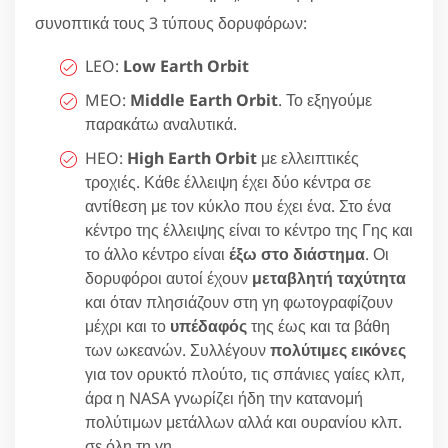
συνοπτικά τους 3 τύπους δορυφόρων:
LEO:
Low Earth Orbit
MEO:
Middle Earth Orbit
. Το εξηγούμε
παρακάτω αναλυτικά.
HEO:
High Earth Orbit
με ελλειπτικές
τροχιές. Κάθε έλλειψη έχει δύο κέντρα σε
αντίθεση με τον κύκλο που έχει ένα. Στο ένα
κέντρο της έλλειψης είναι το κέντρο της Γης και
το άλλο κέντρο είναι
έξω στο διάστημα
. Οι
δορυφόροι αυτοί έχουν
μεταβλητή ταχύτητα
και όταν πλησιάζουν στη γη φωτογραφίζουν
μέχρι και το
υπέδαφός
της έως και τα βάθη
των ωκεανών. Συλλέγουν
πολύτιμες εικόνες
για τον ορυκτό πλούτο, τις σπάνιες γαίες κλπ,
άρα η NASA γνωρίζει ήδη την κατανομή
πολύτιμων μετάλλων αλλά και ουρανίου κλπ.
σε όλη τη γη.