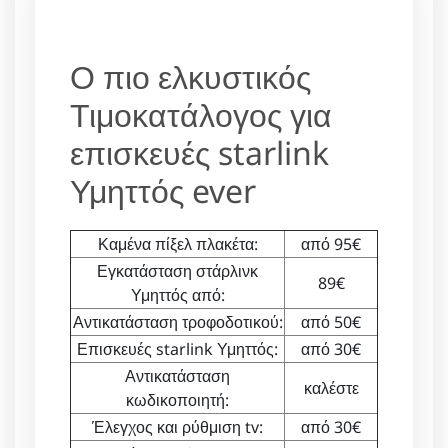
Ο πιο ελκυστικός
Τιμοκατάλογος για
επισκευές starlink
Υμηττός ever
Καμένα πίξελ πλακέτα:
από 95€
Εγκατάσταση στάρλινκ
89€
Υμηττός από:
Αντικατάσταση τροφοδοτικού:
από 50€
Επισκευές starlink Υμηττός:
από 30€
Αντικατάσταση
καλέστε
κωδικοποιητή:
Έλεγχος και ρύθμιση tv:
από 30€