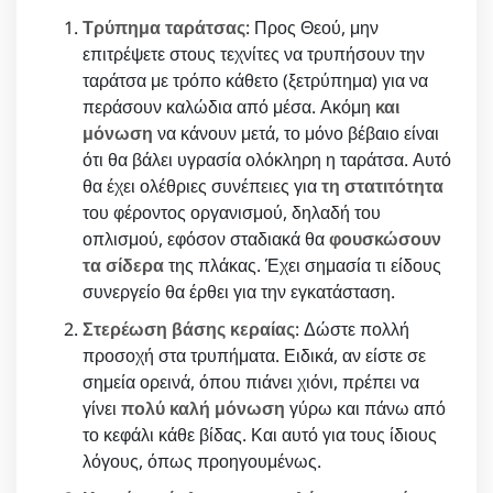
Τρύπημα ταράτσας
: Προς Θεού, μην
επιτρέψετε στους τεχνίτες να τρυπήσουν την
ταράτσα με τρόπο κάθετο (ξετρύπημα) για να
περάσουν καλώδια από μέσα. Ακόμη
και
μόνωση
να κάνουν μετά, το μόνο βέβαιο είναι
ότι θα βάλει υγρασία ολόκληρη η ταράτσα. Αυτό
θα έχει ολέθριες συνέπειες για
τη στατιτότητα
του φέροντος οργανισμού, δηλαδή του
οπλισμού, εφόσον σταδιακά θα
φουσκώσουν
τα σίδερα
της πλάκας. Έχει σημασία τι είδους
συνεργείο θα έρθει για την εγκατάσταση.
Στερέωση βάσης κεραίας
: Δώστε πολλή
προσοχή στα τρυπήματα. Ειδικά, αν είστε σε
σημεία ορεινά, όπου πιάνει χιόνι, πρέπει να
γίνει
πολύ καλή μόνωση
γύρω και πάνω από
το κεφάλι κάθε βίδας. Και αυτό για τους ίδιους
λόγους, όπως προηγουμένως.